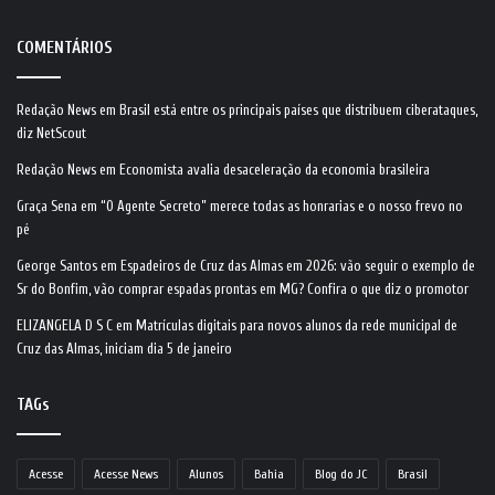
COMENTÁRIOS
Redação News
em
Brasil está entre os principais países que distribuem ciberataques,
diz NetScout
Redação News
em
Economista avalia desaceleração da economia brasileira
Graça Sena
em
“O Agente Secreto” merece todas as honrarias e o nosso frevo no
pé
George Santos
em
Espadeiros de Cruz das Almas em 2026: vão seguir o exemplo de
Sr do Bonfim, vão comprar espadas prontas em MG? Confira o que diz o promotor
ELIZANGELA D S C
em
Matrículas digitais para novos alunos da rede municipal de
Cruz das Almas, iniciam dia 5 de janeiro
TAGs
Acesse
Acesse News
Alunos
Bahia
Blog do JC
Brasil