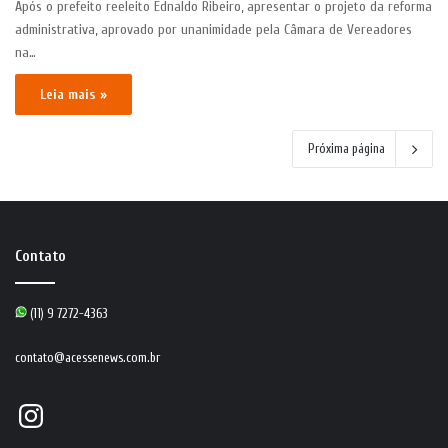
Após o prefeito reeleito Ednaldo Ribeiro, apresentar o projeto da reforma
administrativa, aprovado por unanimidade pela Câmara de Vereadores
na…
Leia mais »
Próxima página
Contato
(11) 9 7272-4363
contato@acessenews.com.br
Instagram