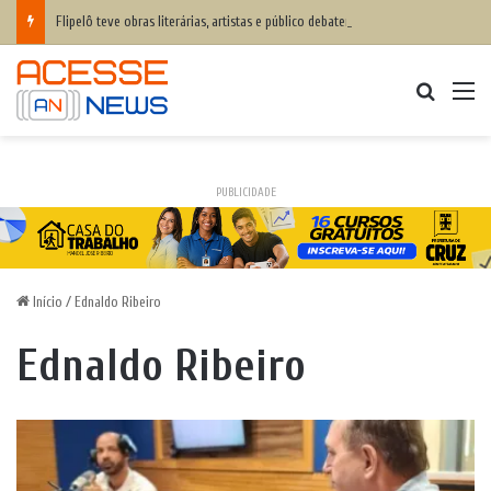
Flipelô teve obras literárias, artistas e público debatendo sobre inteligência humana x inteligência artificial
Procurar
M
PUBLICIDADE
Início
/
Ednaldo Ribeiro
Ednaldo Ribeiro