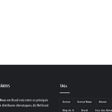
TÁRIOS
TAGs
 News
em
Brasil está entre os principais
Acesse
Acesse News
Alunos
e distribuem ciberataques, diz NetScout
Blog do JC
Brasil
Cruz das Alma