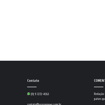
Contato
COMEN
Redação
(11) 9 7272-4363
países qu
contato@acessenews.com.br