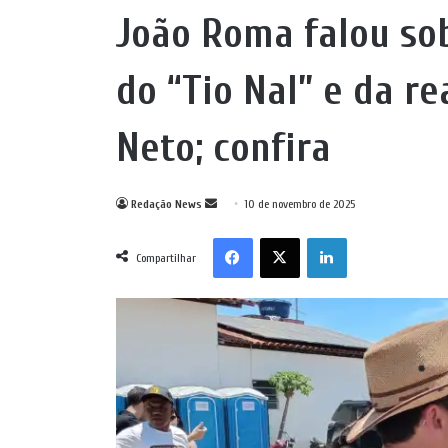
João Roma falou sob
do “Tio Nal” e da 
Neto; confira
Mande
Redação News
10 de novembro de 2025
um
Facebook
X
Linkedin
e-
Compartilhar
mail