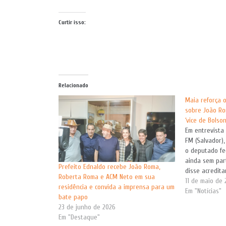
Curtir isso:
Relacionado
Maia reforça o
sobre João Ro
‘vice de Bolso
Em entrevista
FM (Salvador),
o deputado fe
ainda sem par
Prefeito Ednaldo recebe João Roma,
disse acredit
Roberta Roma e ACM Neto em sua
candidato a v
11 de maio de 
residência e convida a imprensa para um
concorrente à 
Em "Notícias"
bate papo
da República e
23 de junho de 2026
Em "Destaque"