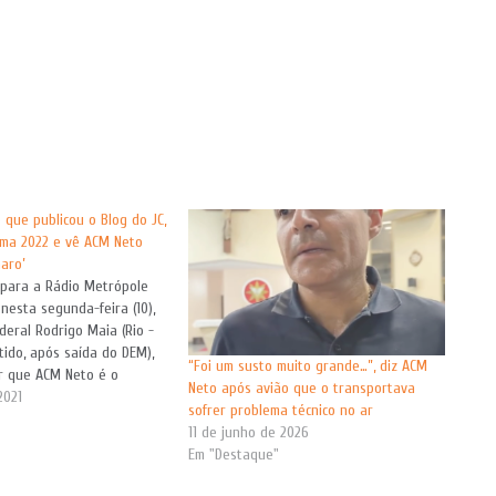
 que publicou o Blog do JC,
ma 2022 e vê ACM Neto
naro’
 para a Rádio Metrópole
 nesta segunda-feira (10),
deral Rodrigo Maia (Rio -
tido, após saída do DEM),
“Foi um susto muito grande…”, diz ACM
ar que ACM Neto é o
Neto após avião que o transportava
ice na chapa de Bolsonaro,
2021
sofrer problema técnico no ar
reeleição para presidência
11 de junho de 2026
 o ministro João…
Em "Destaque"