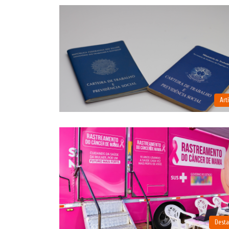
Art
Dest