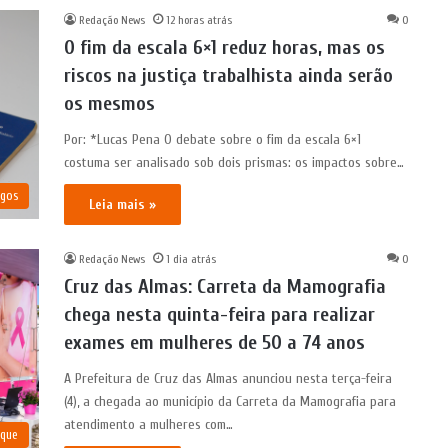
Redação News
12 horas atrás
0
O fim da escala 6×1 reduz horas, mas os
riscos na justiça trabalhista ainda serão
os mesmos
Por: *Lucas Pena O debate sobre o fim da escala 6×1
costuma ser analisado sob dois prismas: os impactos sobre…
igos
Leia mais »
Redação News
1 dia atrás
0
Cruz das Almas: Carreta da Mamografia
chega nesta quinta-feira para realizar
exames em mulheres de 50 a 74 anos
A Prefeitura de Cruz das Almas anunciou nesta terça-feira
(4), a chegada ao município da Carreta da Mamografia para
atendimento a mulheres com…
aque