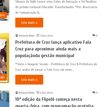
Silvana do Valle Leone criou Salas de Inovação e foi finalista
do prêmio nacional Educador Transformador *Por: Assessoria
de Comunicação A…
igos
Leia mais »
Redação News
2 dias atrás
0
Prefeitura de Cruz lança aplicativo Fala
Cruz para aproximar ainda mais a
populaçãoda gestão municipal
*Texto e Imagem: Secom – Prefeitura de Cruz A Prefeitura de
Cruz acaba de lançar o Fala Cruz, um novo…
NEWS
Leia mais »
Redação News
3 dias atrás
0
10ª edição da Flipelô começa nesta
quarta-feira, com programação gratuita