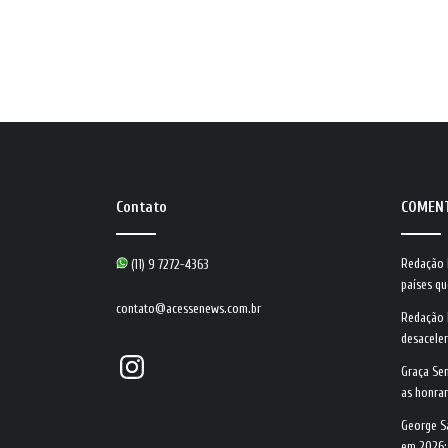
Contato
COMEN
Redação
(11) 9 7272-4363
países qu
contato@acessenews.com.br
Redação
desacele
Instagram
Graça Se
as honrar
George S
em 2026: