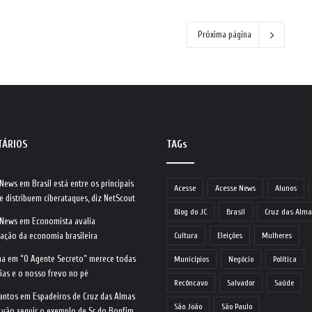
Próxima página
TÁRIOS
TAGs
 News
em
Brasil está entre os principais
Acesse
Acesse News
Alunos
e distribuem ciberataques, diz NetScout
Blog do JC
Brasil
Cruz das Alma
 News
em
Economista avalia
ração da economia brasileira
Cultura
Eleições
Mulheres
na
em
“O Agente Secreto” merece todas
Municípios
Negócio
Política
ias e o nosso frevo no pé
Recôncavo
Salvador
Saúde
antos
em
Espadeiros de Cruz das Almas
São João
São Paulo
 vão seguir o exemplo de Sr do Bonfim,