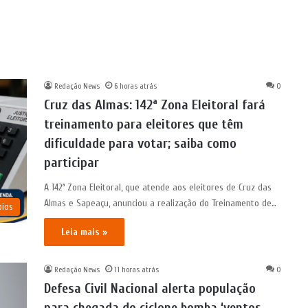
Redação News
6 horas atrás
0
Cruz das Almas: 142ª Zona Eleitoral fará
treinamento para eleitores que têm
dificuldade para votar; saiba como
participar
A 142ª Zona Eleitoral, que atende aos eleitores de Cruz das
Almas e Sapeaçu, anunciou a realização do Treinamento de…
pios
Leia mais »
Redação News
11 horas atrás
0
Defesa Civil Nacional alerta população
para chegada do ciclone bomba ‘ventos