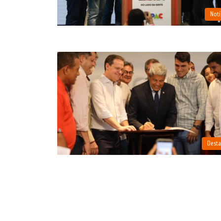
Notí
Dest