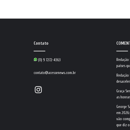
Contato
COMEN
Redação
(11) 9 7272-4363
países qu
contato@acessenews.com.br
Redação
desacele
Instagram
Graça Se
as honrar
George S
em 2026:
vão comp
que diz 