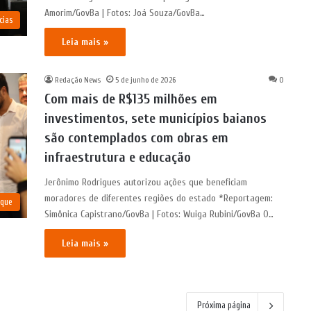
Amorim/GovBa | Fotos: Joá Souza/GovBa…
cias
Leia mais »
Redação News
5 de junho de 2026
0
Com mais de R$135 milhões em
investimentos, sete municípios baianos
são contemplados com obras em
infraestrutura e educação
Jerônimo Rodrigues autorizou ações que beneficiam
moradores de diferentes regiões do estado *Reportagem:
aque
Simônica Capistrano/GovBa | Fotos: Wuiga Rubini/GovBa O…
Leia mais »
Próxima página