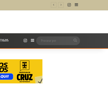
Instagram
Barra Lateral
m/h’
Instagram
TIGOS
Barra Lateral
Procurar
por