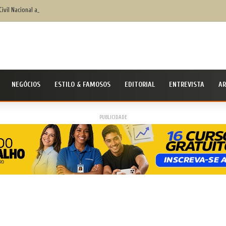
Civil Nacional alerta população para chegada do ciclone bomba ‘ventos superiores a 100 k
NEGÓCIOS
ESTILO & FAMOSOS
EDITORIAL
ENTREVISTA
AR
PUBLICIDADE