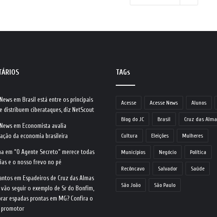
TÁRIOS
TAGs
 News
em
Brasil está entre os principais
Acesse
Acesse News
Alunos
e distribuem ciberataques, diz NetScout
Blog do JC
Brasil
Cruz das Alma
 News
em
Economista avalia
ração da economia brasileira
Cultura
Eleições
Mulheres
na
em
“O Agente Secreto” merece todas
Municípios
Negócio
Política
ias e o nosso frevo no pé
Recôncavo
Salvador
Saúde
antos
em
Espadeiros de Cruz das Almas
São João
São Paulo
 vão seguir o exemplo de Sr do Bonfim,
rar espadas prontas em MG? Confira o
o promotor