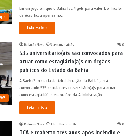
Em um jogo em que o Bahia fez 4 gols para valer 1, o Tricolor
de Ação ficou apenas no…
aque
Leia mais »
Redação News
3 semanas atrás
0
535 universitário(a)s são convocados para
atuar como estagiário(a)s em órgãos
públicos do Estado da Bahia
A Saeb (Secretaria da Administração da Bahia), está
convocando 535 estudantes universitário(a)s para atuar
como estagiári(a)os em órgãos da Administração…
NEWS
Leia mais »
Redação News
3 de julho de 2026
0
TCA é reaberto três anos após incêndio e