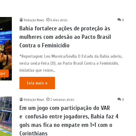
Redação News
6 dias atrás
0
Bahia fortalece ações de proteção às
mulheres com adesão ao Pacto Brasil
Contra o Feminicídio
*Reportagem: Leo Moreira/GovBa O Estado da Bahia aderiu,
nesta sexta-feira (31), ao Pacto Brasil Contra o Feminicídio,
iniciativa que reúne…
aque
Leia mais »
Redação News
2 semanas atrás
0
Em um jogo com participação do VAR
e confusão entre jogadores, Bahia faz 4
gols mas fica no empate em 1×1 com o
Corinthians