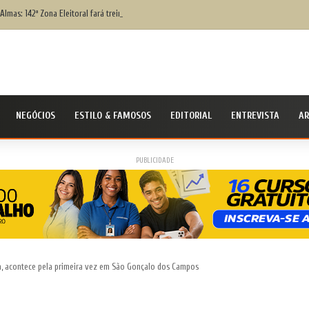
Almas: 142ª Zona Eleitoral fará treinamento para eleitores que têm dificuldade para votar;
NEGÓCIOS
ESTILO & FAMOSOS
EDITORIAL
ENTREVISTA
AR
PUBLICIDADE
ça, acontece pela primeira vez em São Gonçalo dos Campos