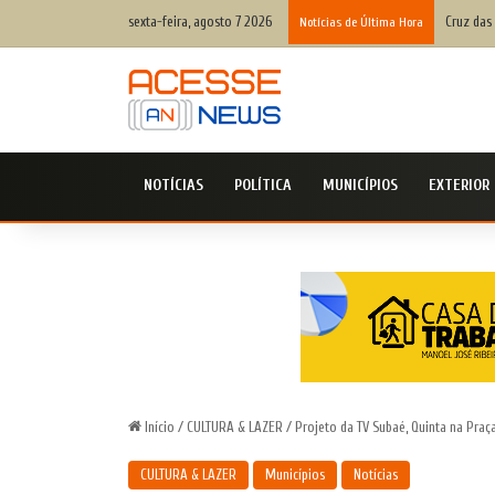
sexta-feira, agosto 7 2026
Cruz das 
Notícias de Última Hora
NOTÍCIAS
POLÍTICA
MUNICÍPIOS
EXTERIOR
Início
/
CULTURA & LAZER
/
Projeto da TV Subaé, Quinta na Pra
CULTURA & LAZER
Municípios
Notícias