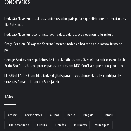
COMENTÁRIOS
Redação News
em
Brasil está entre os principais países que distribuem ciberataques,
diz NetScout
Redação News
em
Economista avalia desaceleração da economia brasileira
Graça Sena
em
“O Agente Secreto” merece todas as honrarias e o nosso frevo no
pé
George Santos
em
Espadeiros de Cruz das Almas em 2026: vão seguir o exemplo de
Sr do Bonfim, vão comprar espadas prontas em MG? Confira o que diz o promotor
ELIZANGELA D S C
em
Matrículas digitais para novos alunos da rede municipal de
Cruz das Almas, iniciam dia 5 de janeiro
TAGs
Acesse
Acesse News
Alunos
Bahia
Blog do JC
Brasil
Cruz das Almas
Cultura
Eleições
Mulheres
Municípios