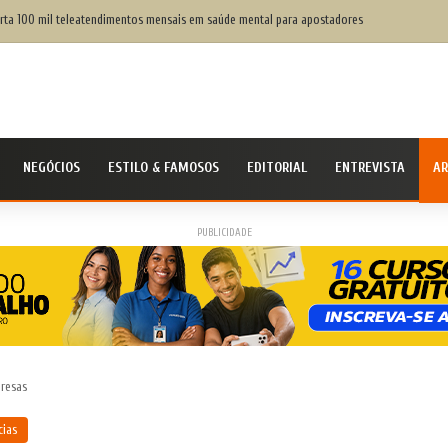
ora do Senac no MS mostra como tecnologia e metodologias ativas mudam o ensino prof
NEGÓCIOS
ESTILO & FAMOSOS
EDITORIAL
ENTREVISTA
AR
PUBLICIDADE
presas
cias