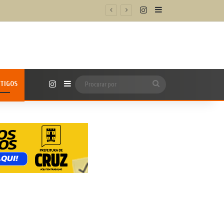
Instagram
Barra Lateral
issional
Instagram
TIGOS
Barra Lateral
Procurar
por