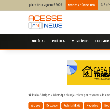
quinta-feira, agosto 6 2026
Profess
Notícias de Última Hora
NOTÍCIAS
POLÍTICA
MUNICÍPIOS
EXTERIOR
Início
/
Artigos
/
WhatsApp planeja cobrar por respostas de em
Artigos
Destaque
Galeria NEWS
Negócios
Notí