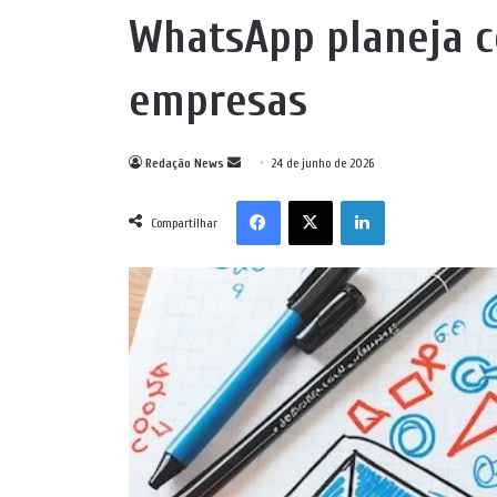
WhatsApp planeja c
empresas
Mande
Redação News
24 de junho de 2026
um
Facebook
X
Linkedin
e-
Compartilhar
mail