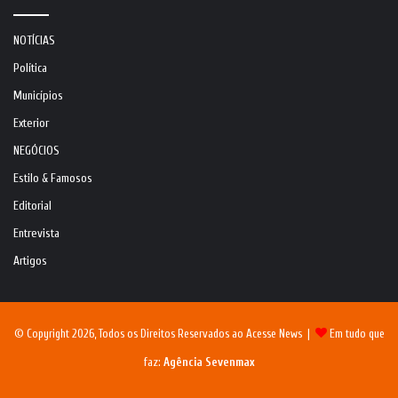
NOTÍCIAS
Política
Municípios
Exterior
NEGÓCIOS
Estilo & Famosos
Editorial
Entrevista
Artigos
© Copyright 2026, Todos os Direitos Reservados ao Acesse News |
Em tudo que
faz:
Agência Sevenmax