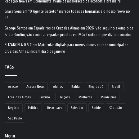
Redação News
em
Economista avalia desaceleração da economia brasileira
Graça Sena
em
“O Agente Secreto” merece todas as honrarias e o nosso frevo no
pé
George Santos
em
Espadeiros de Cruz das Almas em 2026: vão seguir o exemplo de
Sr do Bonfim, vão comprar espadas prontas em MG? Confira o que diz o promotor
ELIZANGELA D S C
em
Matrículas digitais para novos alunos da rede municipal de
Cruz das Almas, iniciam dia 5 de janeiro
TAGs
Acesse
Acesse News
Alunos
Bahia
Blog do JC
Brasil
Cruz das Almas
Cultura
Eleições
Mulheres
Municípios
Negócio
Política
Recôncavo
Salvador
Saúde
São João
São Paulo
Menu