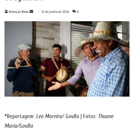
Mande
Redação News
22 de junho de 2026
0
um
e-
mail
*Reportagem:
Leo Moreira/ GovBa
| Fotos:
Thuane
Maria/GovBa