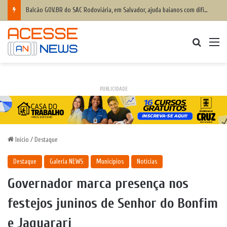
Balcão GOV.BR do SAC Rodoviária, em Salvador, ajuda baianos com dificuldades de acesso a serviços digitais
Procurar
M
PUBLICIDADE
Início
/
Destaque
Destaque
Galeria NEWS
Municípios
Notícias
Governador marca presença nos
festejos juninos de Senhor do Bonfim
e Jaguarari