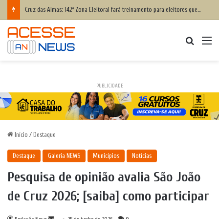
Cruz das Almas: 142ª Zona Eleitoral fará treinamento para eleitores que têm dificuldade para votar; saiba como participar
Procurar
M
PUBLICIDADE
Início
/
Destaque
Destaque
Galeria NEWS
Municípios
Notícias
Pesquisa de opinião avalia São João
de Cruz 2026; [saiba] como participar
Mande