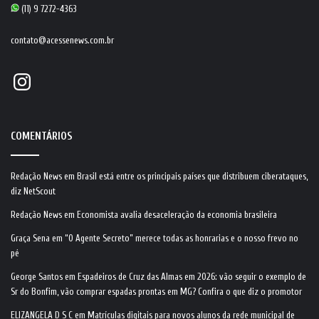
(11) 9 7272-4363
contato@acessenews.com.br
Instagram
COMENTÁRIOS
Redação News
em
Brasil está entre os principais países que distribuem ciberataques,
diz NetScout
Redação News
em
Economista avalia desaceleração da economia brasileira
Graça Sena
em
“O Agente Secreto” merece todas as honrarias e o nosso frevo no
pé
George Santos
em
Espadeiros de Cruz das Almas em 2026: vão seguir o exemplo de
Sr do Bonfim, vão comprar espadas prontas em MG? Confira o que diz o promotor
ELIZANGELA D S C
em
Matrículas digitais para novos alunos da rede municipal de