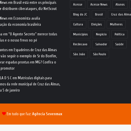
 News
em
Brasil está entre os principais
Acesse
Acesse News
Alunos
e distribuem ciberataques, diz NetScout
Blog do JC
Brasil
Cruz das Alma
 News
em
Economista avalia
ração da economia brasileira
Cultura
Eleições
Mulheres
na
em
“O Agente Secreto” merece todas
Municípios
Negócio
Política
ias e o nosso frevo no pé
Recôncavo
Salvador
Saúde
antos
em
Espadeiros de Cruz das Almas
São João
São Paulo
 vão seguir o exemplo de Sr do Bonfim,
rar espadas prontas em MG? Confira o
o promotor
LA D S C
em
Matrículas digitais para
nos da rede municipal de Cruz das Almas,
ia 5 de janeiro
 |
Em tudo que faz:
Agência Sevenmax