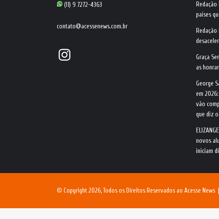
Redação
(11) 9 7272-4363
países qu
contato@acessenews.com.br
Redação
desacele
Instagram
Graça Se
as honrar
George S
em 2026:
vão comp
que diz 
ELIZANGE
novos alu
iniciam d
© Copyright 2026, Todos os Direitos Reservados ao Acesse News