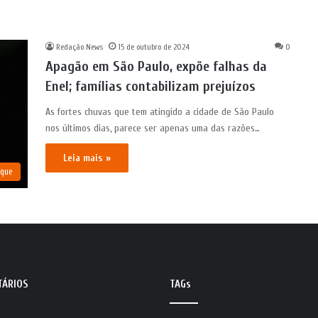
Redação News
15 de outubro de 2024
0
Apagão em São Paulo, expõe falhas da
Enel; famílias contabilizam prejuízos
As fortes chuvas que tem atingido a cidade de São Paulo
nos últimos dias, parece ser apenas uma das razões…
Leia mais »
aque
TÁRIOS
TAGs