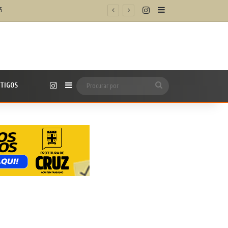
Instagram
Barra Lateral
5
Instagram
TIGOS
Barra Lateral
Procurar
por