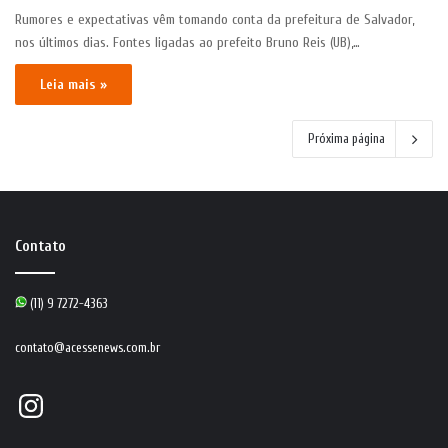
Rumores e expectativas vêm tomando conta da prefeitura de Salvador,
nos últimos dias. Fontes ligadas ao prefeito Bruno Reis (UB),…
Leia mais »
Próxima página
Contato
(11) 9 7272-4363
contato@acessenews.com.br
Instagram