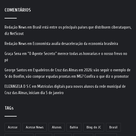
COMENTÁRIOS
Redação News
em
Brasil está entre os principais países que distribuem ciberataques,
diz NetScout
Redação News
em
Economista avalia desaceleração da economia brasileira
Graça Sena
em
“O Agente Secreto” merece todas as honrarias e o nosso frevo no
pé
George Santos
em
Espadeiros de Cruz das Almas em 2026: vão seguir o exemplo de
Sr do Bonfim, vão comprar espadas prontas em MG? Confira o que diz o promotor
ELIZANGELA D S C
em
Matrículas digitais para novos alunos da rede municipal de
Cruz das Almas, iniciam dia 5 de janeiro
TAGs
Acesse
Acesse News
Alunos
Bahia
Blog do JC
Brasil