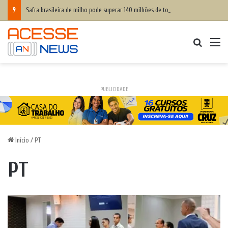
Safra brasileira de milho pode superar 140 milhões de toneladas
Procurar
M
PUBLICIDADE
Início
/
PT
PT