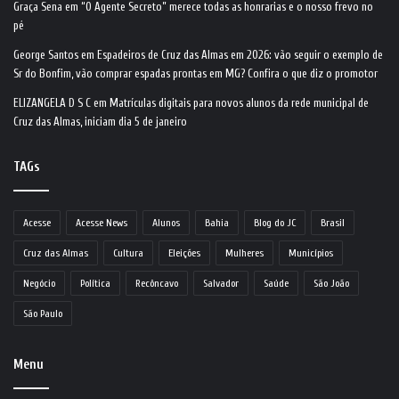
Graça Sena
em
“O Agente Secreto” merece todas as honrarias e o nosso frevo no
pé
George Santos
em
Espadeiros de Cruz das Almas em 2026: vão seguir o exemplo de
Sr do Bonfim, vão comprar espadas prontas em MG? Confira o que diz o promotor
ELIZANGELA D S C
em
Matrículas digitais para novos alunos da rede municipal de
Cruz das Almas, iniciam dia 5 de janeiro
TAGs
Acesse
Acesse News
Alunos
Bahia
Blog do JC
Brasil
Cruz das Almas
Cultura
Eleições
Mulheres
Municípios
Negócio
Política
Recôncavo
Salvador
Saúde
São João
São Paulo
Menu