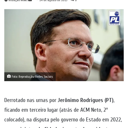
Redação News
24 de agosto de 2023
0
um
e-
mail
Foto: Reprodução/Redes Sociais
Derrotado nas urnas por
Jerônimo Rodrigues (PT)
,
ficando em terceiro lugar (atrás de ACM Neto, 2º
colocado), na disputa pelo governo do Estado em 2022,