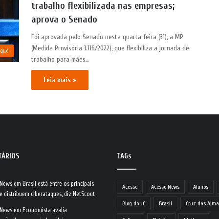
trabalho flexibilizada nas empresas;
aprova o Senado
Foi aprovada pelo Senado nesta quarta-feira (31), a MP
(Medida Provisória 1.116/2022), que flexibiliza a jornada de
aque
trabalho para mães…
Leia mais »
TÁRIOS
TAGs
 News
em
Brasil está entre os principais
Acesse
Acesse News
Alunos
e distribuem ciberataques, diz NetScout
Blog do JC
Brasil
Cruz das Alma
 News
em
Economista avalia