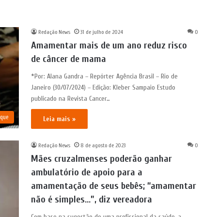
Redação News
31 de julho de 2024
0
Amamentar mais de um ano reduz risco
de câncer de mama
*Por: Alana Gandra – Repórter Agência Brasil – Rio de
Janeiro (30/07/2024) – Edição: Kleber Sampaio Estudo
publicado na Revista Cancer…
aque
Leia mais »
Redação News
8 de agosto de 2023
0
Mães cruzalmenses poderão ganhar
ambulatório de apoio para a
amamentação de seus bebês; “amamentar
não é simples…”, diz vereadora
Com base na sugestão de uma profissional da saúde, a