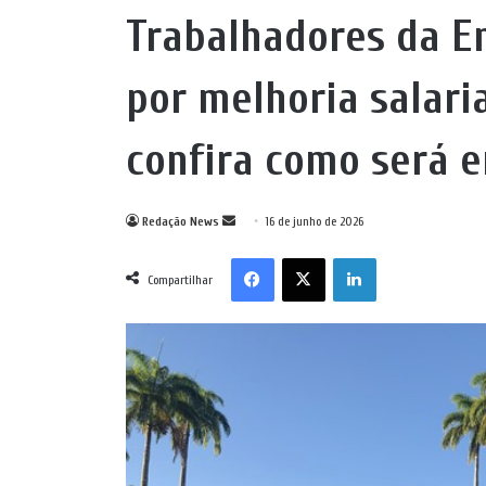
Trabalhadores da E
por melhoria salaria
confira como será 
Mande
Redação News
16 de junho de 2026
um
Facebook
X
Linkedin
e-
Compartilhar
mail