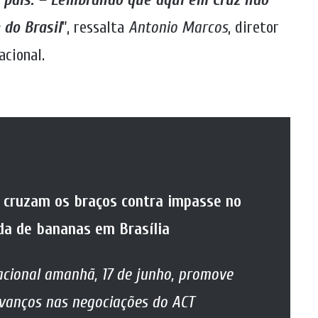
 do Brasil
”, ressalta
Antonio Marcos
, diretor
cional.
 cruzam os braços contra impasse no
da de bananas em Brasília
nacional amanhã, 17 de junho, promove
avanços nas negociações do ACT