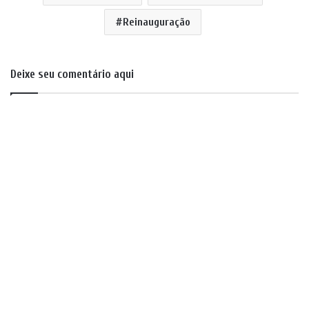
e elétrica, revestimento,
retelhamento,…
Reinauguração
Deixe seu comentário aqui