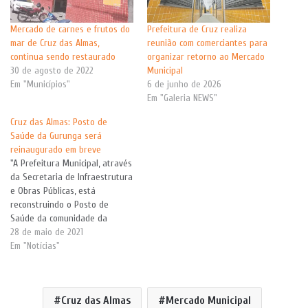
Mercado de carnes e frutos do
Prefeitura de Cruz realiza
mar de Cruz das Almas,
reunião com comerciantes para
continua sendo restaurado
organizar retorno ao Mercado
30 de agosto de 2022
Municipal
Em "Municípios"
6 de junho de 2026
Em "Galeria NEWS"
Cruz das Almas: Posto de
Saúde da Gurunga será
reinaugurado em breve
"A Prefeitura Municipal, através
da Secretaria de Infraestrutura
e Obras Públicas, está
reconstruindo o Posto de
Saúde da comunidade da
Gurunga. A obra, realizada com
28 de maio de 2021
recursos próprios do Município,
Em "Notícias"
está bem adiantada". A
informação é da Assessoria de
Comunicação. Segundo a nota,
Cruz das Almas
Mercado Municipal
as obras envolvem, "hidráulica