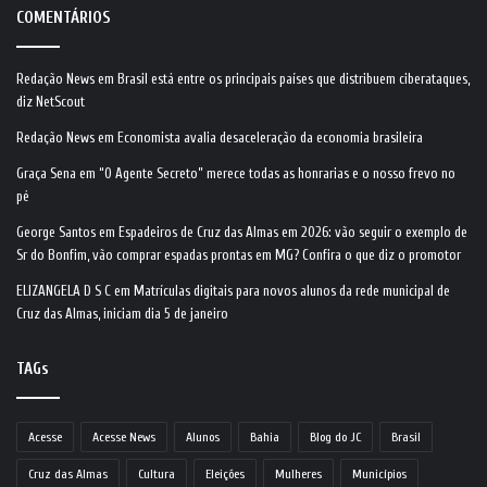
COMENTÁRIOS
Redação News
em
Brasil está entre os principais países que distribuem ciberataques,
diz NetScout
Redação News
em
Economista avalia desaceleração da economia brasileira
Graça Sena
em
“O Agente Secreto” merece todas as honrarias e o nosso frevo no
pé
George Santos
em
Espadeiros de Cruz das Almas em 2026: vão seguir o exemplo de
Sr do Bonfim, vão comprar espadas prontas em MG? Confira o que diz o promotor
ELIZANGELA D S C
em
Matrículas digitais para novos alunos da rede municipal de
Cruz das Almas, iniciam dia 5 de janeiro
TAGs
Acesse
Acesse News
Alunos
Bahia
Blog do JC
Brasil
Cruz das Almas
Cultura
Eleições
Mulheres
Municípios