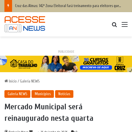
Cruz das Almas: 142ª Zona Eleitoral fará treinamento para eleitores que têm dificuldade para votar; saiba como participar
Procurar
M
PUBLICIDADE
Início
/
Galeria NEWS
Galeria NEWS
Municípios
Notícias
Mercado Municipal será
reinaugurado nesta quarta
Mande