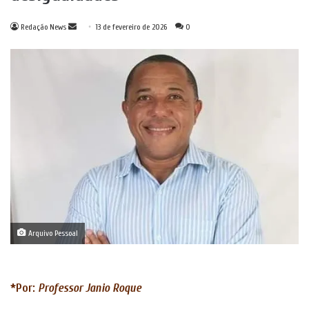
Mande
Redação News
13 de fevereiro de 2026
0
um
e-
mail
Arquivo Pessoal
*Por:
Professor
Janio Roque