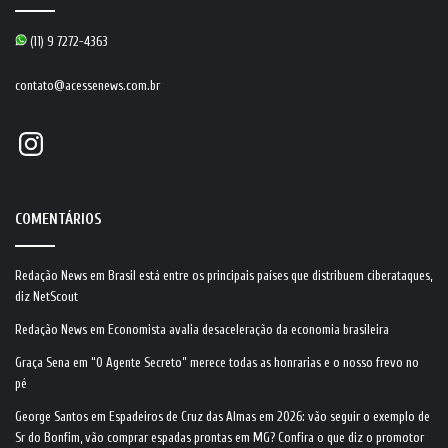
(11) 9 7272-4363
contato@acessenews.com.br
Instagram
COMENTÁRIOS
Redação News
em
Brasil está entre os principais países que distribuem ciberataques,
diz NetScout
Redação News
em
Economista avalia desaceleração da economia brasileira
Graça Sena
em
“O Agente Secreto” merece todas as honrarias e o nosso frevo no
pé
George Santos
em
Espadeiros de Cruz das Almas em 2026: vão seguir o exemplo de
Sr do Bonfim, vão comprar espadas prontas em MG? Confira o que diz o promotor