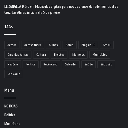
ELIZANGELA D S C
em
Matrículas digitais para novos alunos da rede municipal de
Cruz das Almas, iniciam dia 5 de janeiro
TAGs
Acesse
Acesse News
Alunos
Bahia
Blog do JC
Brasil
Cruz das Almas
Cultura
Eleições
Mulheres
Municípios
Negócio
Política
Recôncavo
Salvador
Saúde
São João
São Paulo
Menu
NOTÍCIAS
Política
Municípios