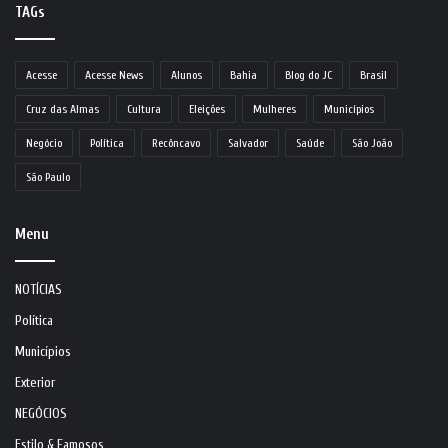
TAGs
Acesse
Acesse News
Alunos
Bahia
Blog do JC
Brasil
Cruz das Almas
Cultura
Eleições
Mulheres
Municípios
Negócio
Política
Recôncavo
Salvador
Saúde
São João
São Paulo
Menu
NOTÍCIAS
Política
Municípios
Exterior
NEGÓCIOS
Estilo & Famosos