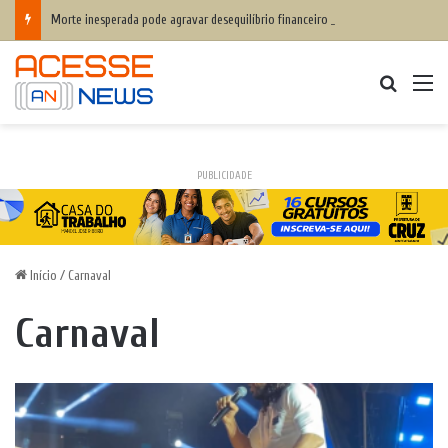
Morte inesperada pode agravar desequilíbrio financeiro das famílias
Procurar
M
PUBLICIDADE
Início
/
Carnaval
Carnaval