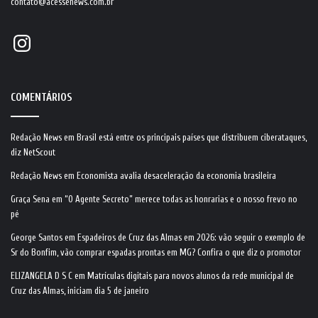
contato@acessenews.com.br
Instagram
COMENTÁRIOS
Redação News
em
Brasil está entre os principais países que distribuem ciberataques,
diz NetScout
Redação News
em
Economista avalia desaceleração da economia brasileira
Graça Sena
em
“O Agente Secreto” merece todas as honrarias e o nosso frevo no
pé
George Santos
em
Espadeiros de Cruz das Almas em 2026: vão seguir o exemplo de
Sr do Bonfim, vão comprar espadas prontas em MG? Confira o que diz o promotor
ELIZANGELA D S C
em
Matrículas digitais para novos alunos da rede municipal de
Cruz das Almas, iniciam dia 5 de janeiro