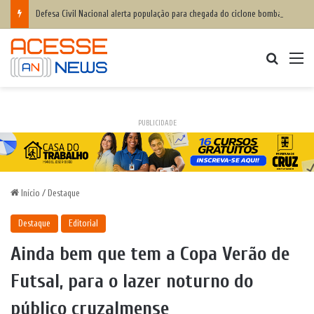
Defesa Civil Nacional alerta população para chegada do ciclone bomba ‘ventos superiores a 100 km/h’
Procurar
M
PUBLICIDADE
Início
/
Destaque
Destaque
Editorial
Ainda bem que tem a Copa Verão de
Futsal, para o lazer noturno do
público cruzalmense