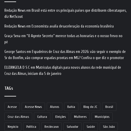
Redação News
em
Brasil está entre os principais países que distribuem ciberataques,
diz NetScout
Redação News
em
Economista avalia desaceleração da economia brasileira
Graça Sena
em
“O Agente Secreto” merece todas as honrarias e o nosso frevo no
pé
George Santos
em
Espadeiros de Cruz das Almas em 2026: vão seguir o exemplo de
Sr do Bonfim, vão comprar espadas prontas em MG? Confira o que diz o promotor
ELIZANGELA D S C
em
Matrículas digitais para novos alunos da rede municipal de
Cruz das Almas, iniciam dia 5 de janeiro
TAGs
Acesse
Acesse News
Alunos
Bahia
Blog do JC
Brasil
Cruz das Almas
Cultura
Eleições
Mulheres
Municípios
Negócio
Política
Recôncavo
Salvador
Saúde
São João