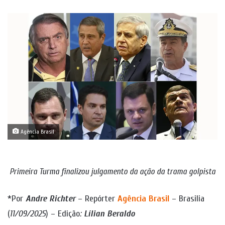
um
e-
mail
Agência Brasil
Primeira Turma finalizou julgamento da ação da trama golpista
*Por
Andre Richter
– Repórter
Agência Brasil
– Brasilia
(
11/09/2025
) – Edição
:
Lílian Beraldo