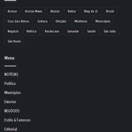
Acesse
Acesse News
Alunos
Bahia
Blog do JC
Brasil
Cruz das Almas
Cultura
Eleições
Mulheres
Municípios
Negócio
Política
Recôncavo
Salvador
Saúde
São João
São Paulo
Menu
NOTÍCIAS
Política
Municípios
Exterior
NEGÓCIOS
Estilo & Famosos
Editorial