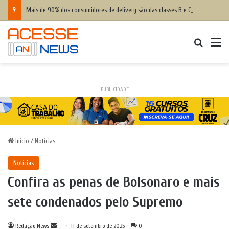
Mais de 90% dos consumidores de delivery são das classes B e C, diz Serasa
Procurar
M
PUBLICIDADE
Início
/
Notícias
Notícias
Confira as penas de Bolsonaro e mais
sete condenados pelo Supremo
Mande
Redação News
11 de setembro de 2025
0