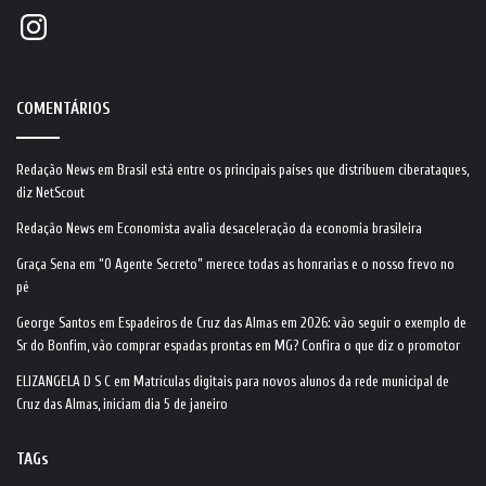
Instagram
COMENTÁRIOS
Redação News
em
Brasil está entre os principais países que distribuem ciberataques,
diz NetScout
Redação News
em
Economista avalia desaceleração da economia brasileira
Graça Sena
em
“O Agente Secreto” merece todas as honrarias e o nosso frevo no
pé
George Santos
em
Espadeiros de Cruz das Almas em 2026: vão seguir o exemplo de
Sr do Bonfim, vão comprar espadas prontas em MG? Confira o que diz o promotor
ELIZANGELA D S C
em
Matrículas digitais para novos alunos da rede municipal de
Cruz das Almas, iniciam dia 5 de janeiro
TAGs