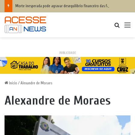
Morte inesperada pode agravar desequilíbrio financeiro das famílias
Procurar
M
PUBLICIDADE
Início
/
Alexandre de Moraes
Alexandre de Moraes