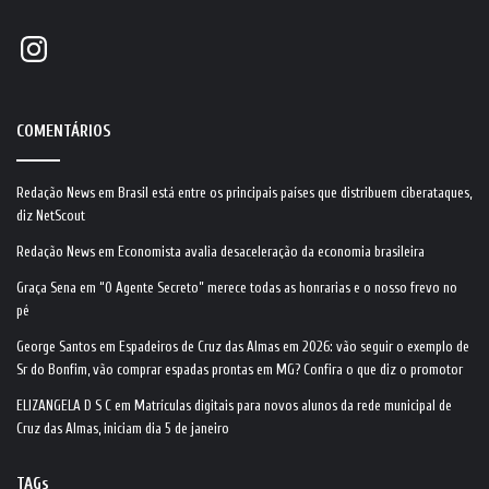
Instagram
COMENTÁRIOS
Redação News
em
Brasil está entre os principais países que distribuem ciberataques,
diz NetScout
Redação News
em
Economista avalia desaceleração da economia brasileira
Graça Sena
em
“O Agente Secreto” merece todas as honrarias e o nosso frevo no
pé
George Santos
em
Espadeiros de Cruz das Almas em 2026: vão seguir o exemplo de
Sr do Bonfim, vão comprar espadas prontas em MG? Confira o que diz o promotor
ELIZANGELA D S C
em
Matrículas digitais para novos alunos da rede municipal de
Cruz das Almas, iniciam dia 5 de janeiro
TAGs