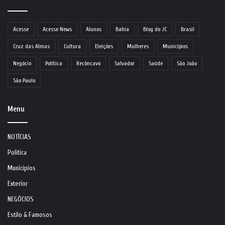
Acesse
Acesse News
Alunos
Bahia
Blog do JC
Brasil
Cruz das Almas
Cultura
Eleições
Mulheres
Municípios
Negócio
Política
Recôncavo
Salvador
Saúde
São João
São Paulo
Menu
NOTÍCIAS
Política
Municípios
Exterior
NEGÓCIOS
Estilo & Famosos