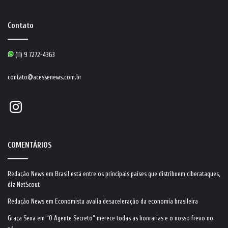
Contato
(11) 9 7272-4363
contato@acessenews.com.br
Instagram
COMENTÁRIOS
Redação News
em
Brasil está entre os principais países que distribuem ciberataques,
diz NetScout
Redação News
em
Economista avalia desaceleração da economia brasileira
Graça Sena
em
“O Agente Secreto” merece todas as honrarias e o nosso frevo no