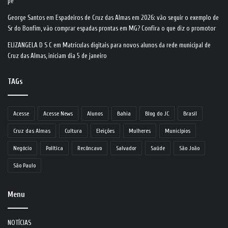
pé
George Santos
em
Espadeiros de Cruz das Almas em 2026: vão seguir o exemplo de
Sr do Bonfim, vão comprar espadas prontas em MG? Confira o que diz o promotor
ELIZANGELA D S C
em
Matrículas digitais para novos alunos da rede municipal de
Cruz das Almas, iniciam dia 5 de janeiro
TAGs
Acesse
Acesse News
Alunos
Bahia
Blog do JC
Brasil
Cruz das Almas
Cultura
Eleições
Mulheres
Municípios
Negócio
Política
Recôncavo
Salvador
Saúde
São João
São Paulo
Menu
NOTÍCIAS