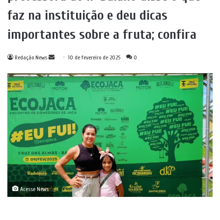
faz na instituição e deu dicas
importantes sobre a fruta; confira
Mande
Redação News
10 de fevereiro de 2025
0
um
e-
mail
Acesse News