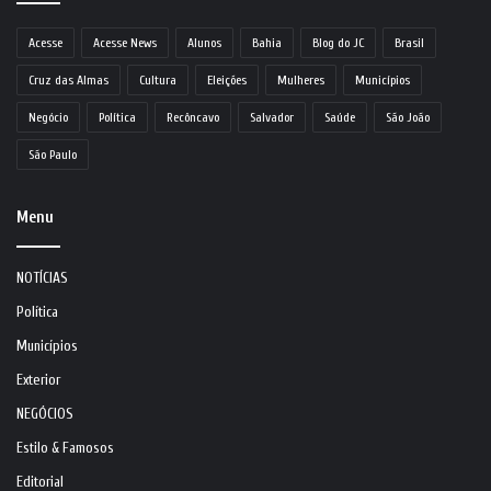
Acesse
Acesse News
Alunos
Bahia
Blog do JC
Brasil
Cruz das Almas
Cultura
Eleições
Mulheres
Municípios
Negócio
Política
Recôncavo
Salvador
Saúde
São João
São Paulo
Menu
NOTÍCIAS
Política
Municípios
Exterior
NEGÓCIOS
Estilo & Famosos
Editorial