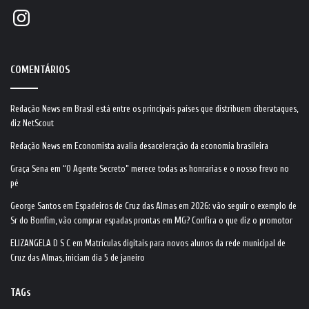
Instagram
COMENTÁRIOS
Redação News
em
Brasil está entre os principais países que distribuem ciberataques,
diz NetScout
Redação News
em
Economista avalia desaceleração da economia brasileira
Graça Sena
em
“O Agente Secreto” merece todas as honrarias e o nosso frevo no
pé
George Santos
em
Espadeiros de Cruz das Almas em 2026: vão seguir o exemplo de
Sr do Bonfim, vão comprar espadas prontas em MG? Confira o que diz o promotor
ELIZANGELA D S C
em
Matrículas digitais para novos alunos da rede municipal de
Cruz das Almas, iniciam dia 5 de janeiro
TAGs