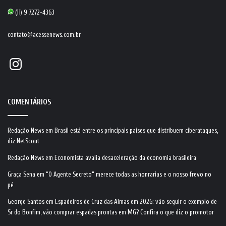
(11) 9 7272-4363
contato@acessenews.com.br
Instagram
COMENTÁRIOS
Redação News
em
Brasil está entre os principais países que distribuem ciberataques,
diz NetScout
Redação News
em
Economista avalia desaceleração da economia brasileira
Graça Sena
em
“O Agente Secreto” merece todas as honrarias e o nosso frevo no
pé
George Santos
em
Espadeiros de Cruz das Almas em 2026: vão seguir o exemplo de
Sr do Bonfim, vão comprar espadas prontas em MG? Confira o que diz o promotor