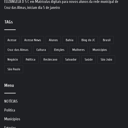
ELIZANGELA D S C
em
Matrículas digitais para novos alunos da rede municipal de
Cruz das Almas, iniciam dia 5 de janeiro
TAGs
Acesse
Acesse News
Alunos
Bahia
Blog do JC
Brasil
Cruz das Almas
Cultura
Eleições
Mulheres
Municípios
Negócio
Política
Recôncavo
Salvador
Saúde
São João
São Paulo
Menu
NOTÍCIAS
Política
Municípios