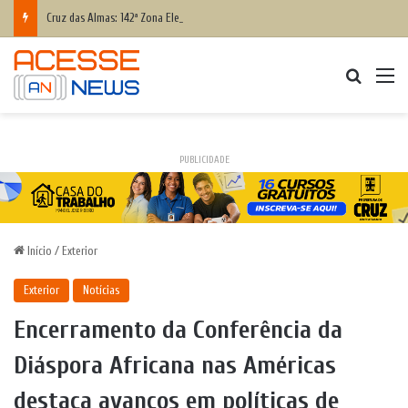
Cruz das Almas: 142ª Zona Eleitoral fará treinamento para eleitores que têm dificuldade para votar; saiba como participar
Procurar
M
PUBLICIDADE
Início
/
Exterior
Exterior
Notícias
Encerramento da Conferência da
Diáspora Africana nas Américas
destaca avanços em políticas de