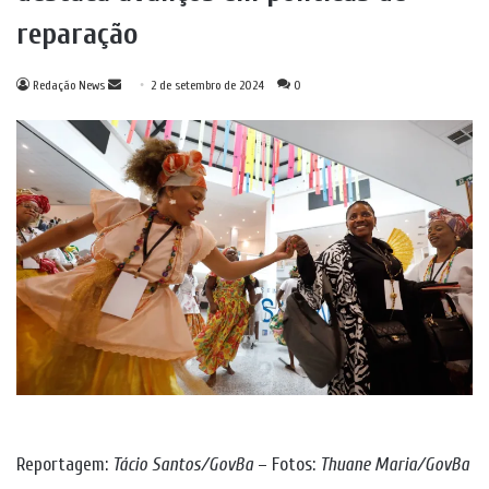
reparação
Mande
Redação News
2 de setembro de 2024
0
um
e-
mail
Reportagem:
Tácio Santos/GovBa
– Fotos:
Thuane Maria/GovBa