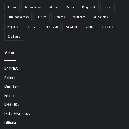
Acesse
Acesse News
Alunos
Bahia
Blog do JC
Brasil
Cruz das Almas
Cultura
Eleições
Mulheres
Municípios
Negócio
Política
Recôncavo
Salvador
Saúde
São João
São Paulo
Menu
NOTÍCIAS
Política
Municípios
Exterior
NEGÓCIOS
Estilo & Famosos
Editorial