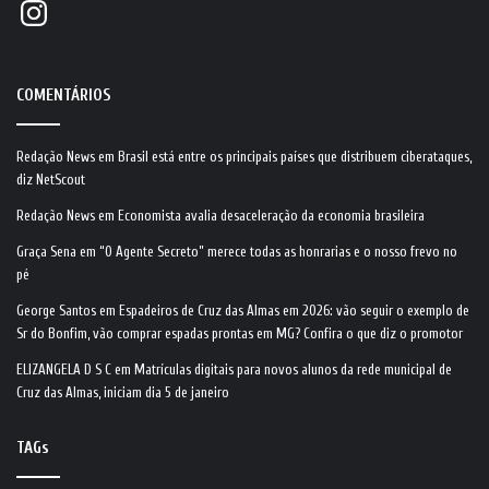
Instagram
COMENTÁRIOS
Redação News
em
Brasil está entre os principais países que distribuem ciberataques,
diz NetScout
Redação News
em
Economista avalia desaceleração da economia brasileira
Graça Sena
em
“O Agente Secreto” merece todas as honrarias e o nosso frevo no
pé
George Santos
em
Espadeiros de Cruz das Almas em 2026: vão seguir o exemplo de
Sr do Bonfim, vão comprar espadas prontas em MG? Confira o que diz o promotor
ELIZANGELA D S C
em
Matrículas digitais para novos alunos da rede municipal de
Cruz das Almas, iniciam dia 5 de janeiro
TAGs