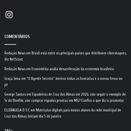
Instagram
COMENTÁRIOS
Redação News
em
Brasil está entre os principais países que distribuem ciberataques,
diz NetScout
Redação News
em
Economista avalia desaceleração da economia brasileira
Graça Sena
em
“O Agente Secreto” merece todas as honrarias e o nosso frevo no
pé
George Santos
em
Espadeiros de Cruz das Almas em 2026: vão seguir o exemplo de
Sr do Bonfim, vão comprar espadas prontas em MG? Confira o que diz o promotor
ELIZANGELA D S C
em
Matrículas digitais para novos alunos da rede municipal de
Cruz das Almas, iniciam dia 5 de janeiro