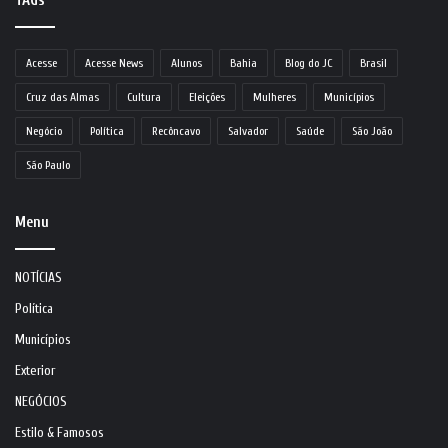
TAGs
Acesse
Acesse News
Alunos
Bahia
Blog do JC
Brasil
Cruz das Almas
Cultura
Eleições
Mulheres
Municípios
Negócio
Política
Recôncavo
Salvador
Saúde
São João
São Paulo
Menu
NOTÍCIAS
Política
Municípios
Exterior
NEGÓCIOS
Estilo & Famosos