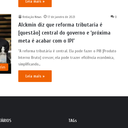
Leia mais »
Redação News
17 de janeiro de 2023
0
Alckmin diz que reforma tributaria é
[questão] central do governo e ‘próxima
meta é acabar com o IPI’
“A reforma tributária é central. Ela pode fazer o PIB [Produto
Interno Bruto] crescer, ela pode trazer eficiência econômica,
simplificando…
cias
Leia mais »
TÁRIOS
TAGs