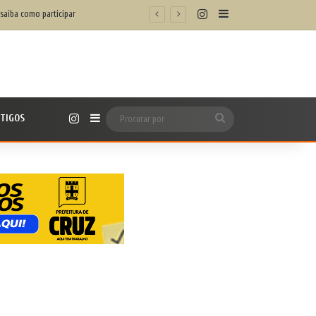
Instagram
Barra Lateral
/h’
Instagram
TIGOS
Barra Lateral
Procurar
por