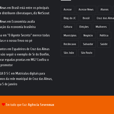
 News
em
Brasil está entre os principais
Acesse
Acesse News
Alunos
e distribuem ciberataques, diz NetScout
Blog do JC
Brasil
Cruz das Alma
 News
em
Economista avalia
ração da economia brasileira
Cultura
Eleições
Mulheres
na
em
“O Agente Secreto” merece todas
Municípios
Negócio
Política
ias e o nosso frevo no pé
Recôncavo
Salvador
Saúde
antos
em
Espadeiros de Cruz das Almas
São João
São Paulo
 vão seguir o exemplo de Sr do Bonfim,
rar espadas prontas em MG? Confira o
o promotor
LA D S C
em
Matrículas digitais para
nos da rede municipal de Cruz das Almas,
ia 5 de janeiro
 |
Em tudo que faz:
Agência Sevenmax