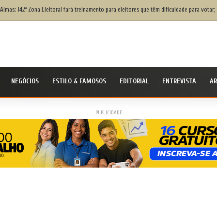
ivil Nacional alerta população para chegada do ciclone bomba ‘ventos superiores a 100 km
NEGÓCIOS
ESTILO & FAMOSOS
EDITORIAL
ENTREVISTA
AR
PUBLICIDADE