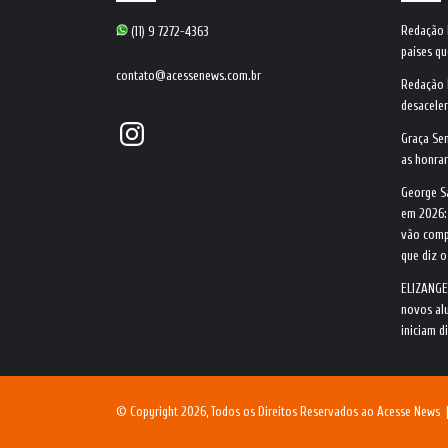
Redação
(11) 9 7272-4363
países qu
contato@acessenews.com.br
Redação
desacele
Instagram
Graça Se
as honrar
George S
em 2026:
vão comp
que diz 
ELIZANGE
novos alu
iniciam d
© Copyright 2026, Todos os Direitos Reservados ao Acesse News