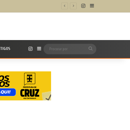
Instagram
Barra Lateral
o e proteger o coração
Instagram
TIGOS
Barra Lateral
Procurar
por