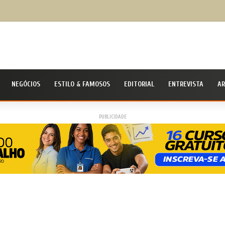
udanças hoje, mais saúde amanhã: como a alimentação ajuda a prevenir o colesterol alt
NEGÓCIOS
ESTILO & FAMOSOS
EDITORIAL
ENTREVISTA
AR
PUBLICIDADE