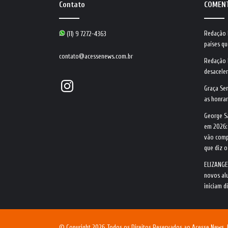
Contato
COMEN
Redação
(11) 9 7272-4363
países qu
contato@acessenews.com.br
Redação
desacele
Instagram
Graça Se
as honrar
George S
em 2026:
vão comp
que diz 
ELIZANGE
novos alu
iniciam d
© Copyright 2026, Todos os Direitos Reservados ao Acesse News