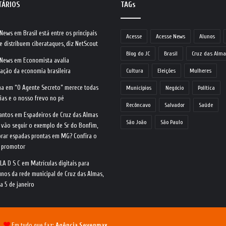
TÁRIOS
TAGs
 News
em
Brasil está entre os principais
Acesse
Acesse News
Alunos
e distribuem ciberataques, diz NetScout
Blog do JC
Brasil
Cruz das Alma
 News
em
Economista avalia
ração da economia brasileira
Cultura
Eleições
Mulheres
na
em
“O Agente Secreto” merece todas
Municípios
Negócio
Política
ias e o nosso frevo no pé
Recôncavo
Salvador
Saúde
antos
em
Espadeiros de Cruz das Almas
São João
São Paulo
 vão seguir o exemplo de Sr do Bonfim,
rar espadas prontas em MG? Confira o
o promotor
LA D S C
em
Matrículas digitais para
nos da rede municipal de Cruz das Almas,
ia 5 de janeiro
 |
Em tudo que faz:
Agência Sevenmax