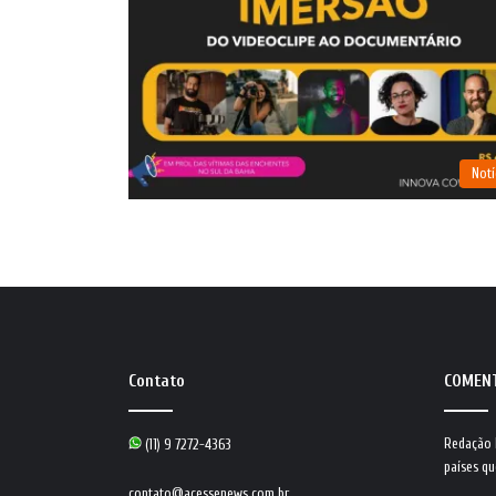
Notí
Contato
COMEN
Redação
(11) 9 7272-4363
países qu
contato@acessenews.com.br