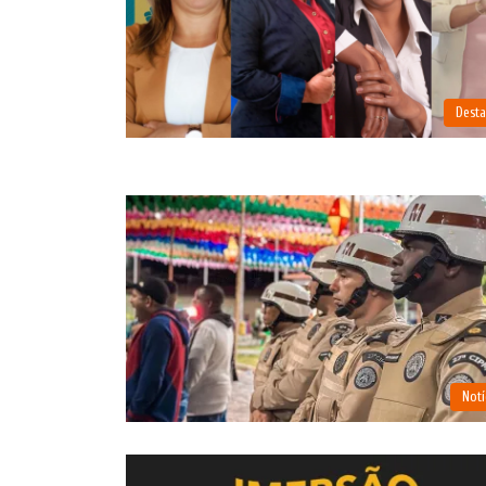
Dest
Notí