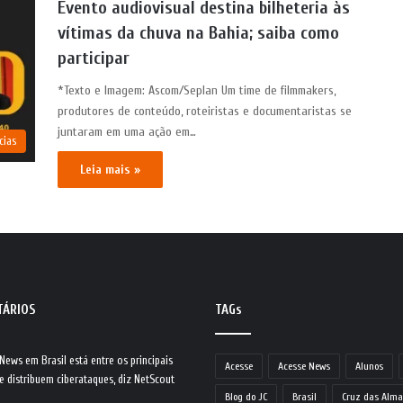
Evento audiovisual destina bilheteria às
vítimas da chuva na Bahia; saiba como
participar
*Texto e Imagem: Ascom/Seplan Um time de filmmakers,
produtores de conteúdo, roteiristas e documentaristas se
juntaram em uma ação em…
cias
Leia mais »
TÁRIOS
TAGs
 News
em
Brasil está entre os principais
Acesse
Acesse News
Alunos
e distribuem ciberataques, diz NetScout
Blog do JC
Brasil
Cruz das Alma