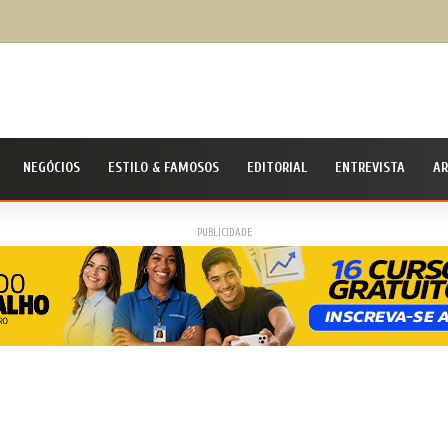
ivil Nacional alerta população para chegada do ciclone bomba ‘ventos superiores a 100 km
NEGÓCIOS
ESTILO & FAMOSOS
EDITORIAL
ENTREVISTA
AR
PUBLICIDADE