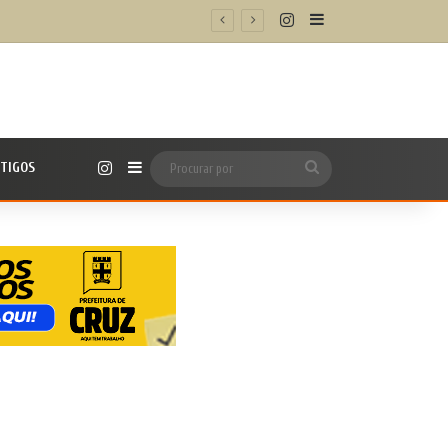
Instagram
Barra Lateral
/h’
Instagram
TIGOS
Barra Lateral
Procurar
por