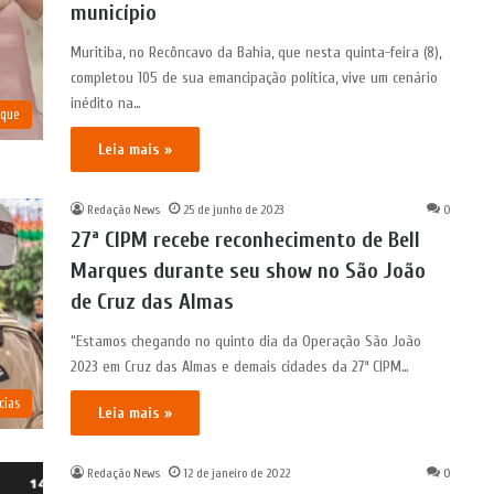
município
Muritiba, no Recôncavo da Bahia, que nesta quinta-feira (8),
completou 105 de sua emancipação política, vive um cenário
inédito na…
aque
Leia mais »
Redação News
25 de junho de 2023
0
27ª CIPM recebe reconhecimento de Bell
Marques durante seu show no São João
de Cruz das Almas
“Estamos chegando no quinto dia da Operação São João
2023 em Cruz das Almas e demais cidades da 27ª CIPM…
cias
Leia mais »
Redação News
12 de janeiro de 2022
0