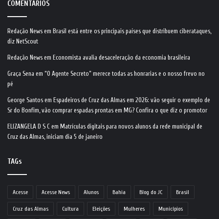
COMENTÁRIOS
Redação News
em
Brasil está entre os principais países que distribuem ciberataques,
diz NetScout
Redação News
em
Economista avalia desaceleração da economia brasileira
Graça Sena
em
“O Agente Secreto” merece todas as honrarias e o nosso frevo no
pé
George Santos
em
Espadeiros de Cruz das Almas em 2026: vão seguir o exemplo de
Sr do Bonfim, vão comprar espadas prontas em MG? Confira o que diz o promotor
ELIZANGELA D S C
em
Matrículas digitais para novos alunos da rede municipal de
Cruz das Almas, iniciam dia 5 de janeiro
TAGs
Acesse
Acesse News
Alunos
Bahia
Blog do JC
Brasil
Cruz das Almas
Cultura
Eleições
Mulheres
Municípios