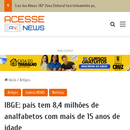
Cruz das Almas: 142ª Zona Eleitoral fará treinamento para eleitores que têm dificuldade para votar; saiba como participar
Procurar
M
PUBLICIDADE
Início
/
Artigos
Artigos
Galeria NEWS
Notícias
IBGE: país tem 8,4 milhões de
analfabetos com mais de 15 anos de
idade