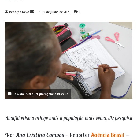
Mande
Redação News
19 de junho de 2026
0
um
e-
mail
Geovana Albuquerque/Agência Brasília
Analfabetismo atinge mais a população mais velha, diz pesquisa
*Por
Ana Cristina Campos
– Repórter
Agência Brasil
–