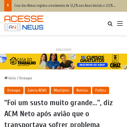
Cruz das Almas registra crescimento de 12,2% nos Anos Iniciais e 21,1% nos Anos Finais do IDEB 2025
Procurar
M
PUBLICIDADE
Início
/
Destaque
Destaque
Galeria NEWS
Municípios
Notícias
Política
“Foi um susto muito grande…”, diz
ACM Neto após avião que o
transportava sofrer problema