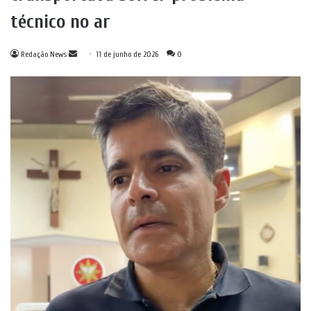
técnico no ar
Mande
Redação News
11 de junho de 2026
0
um
e-
mail