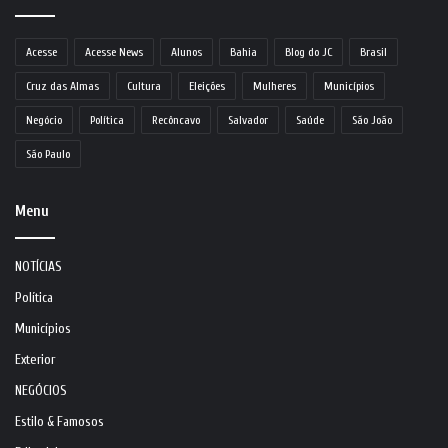
Acesse
Acesse News
Alunos
Bahia
Blog do JC
Brasil
Cruz das Almas
Cultura
Eleições
Mulheres
Municípios
Negócio
Política
Recôncavo
Salvador
Saúde
São João
São Paulo
Menu
NOTÍCIAS
Política
Municípios
Exterior
NEGÓCIOS
Estilo & Famosos