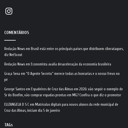
Instagram
COMENTÁRIOS
Redação News
em
Brasil está entre os principais países que distribuem ciberataques,
diz NetScout
Redação News
em
Economista avalia desaceleração da economia brasileira
Graça Sena
em
“O Agente Secreto” merece todas as honrarias e o nosso frevo no
pé
George Santos
em
Espadeiros de Cruz das Almas em 2026: vão seguir o exemplo de
Sr do Bonfim, vão comprar espadas prontas em MG? Confira o que diz o promotor
ELIZANGELA D S C
em
Matrículas digitais para novos alunos da rede municipal de
Cruz das Almas, iniciam dia 5 de janeiro
TAGs