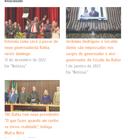
Relacionado
Entenda como será a posse do
Jerônimo Rodrigues e Geraldo
novo governadorda Bahia,
Júnior são empossados nos
neste domingo
cargos de governador e vice-
31 de dezembro de 2022
governador do Estado da Bahia
Em "Notícias"
1 de janeiro de 2023
Em "Notícias"
TRE Bahia tem novo presidente:
“O que fazer quando um sonho
se torna realidade”, indaga
Matta Neto