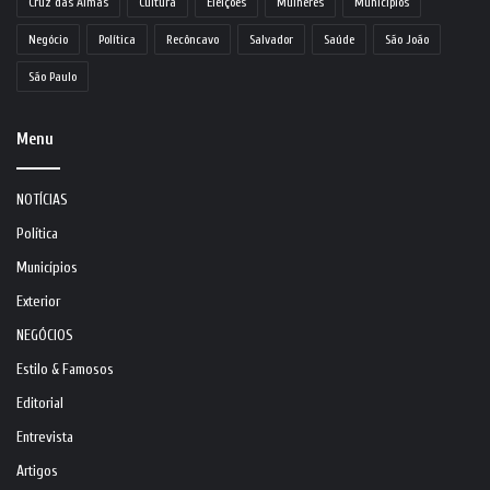
Cruz das Almas
Cultura
Eleições
Mulheres
Municípios
Negócio
Política
Recôncavo
Salvador
Saúde
São João
São Paulo
Menu
NOTÍCIAS
Política
Municípios
Exterior
NEGÓCIOS
Estilo & Famosos
Editorial
Entrevista
Artigos