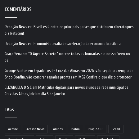
COMENTÁRIOS
Redação News
em
Brasil está entre os principais países que distribuem ciberataques,
diz NetScout
Redação News
em
Economista avalia desaceleração da economia brasileira
Graça Sena
em
“O Agente Secreto” merece todas as honrarias e o nosso frevo no
pé
George Santos
em
Espadeiros de Cruz das Almas em 2026: vão seguir o exemplo de
Sr do Bonfim, vão comprar espadas prontas em MG? Confira o que diz o promotor
ELIZANGELA D S C
em
Matrículas digitais para novos alunos da rede municipal de
Cruz das Almas, iniciam dia 5 de janeiro
TAGs
Acesse
Acesse News
Alunos
Bahia
Blog do JC
Brasil