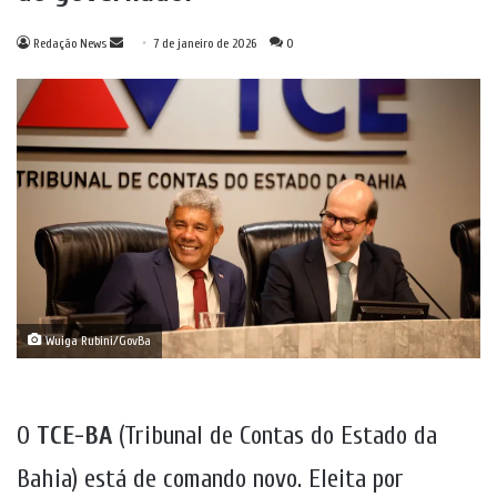
Mande
Redação News
7 de janeiro de 2026
0
um
e-
mail
Wuiga Rubini/GovBa
O
TCE-BA
(Tribunal de Contas do Estado da
Bahia) está de comando novo. Eleita por