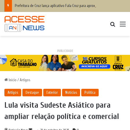
Prefeitura de Cruz lança aplicativo Fala Cruz para aproximar ainda mais a populaçãoda gestão municipal
Procurar
M
PUBLICIDADE
Início
/
Artigos
Artigos
Destaque
Exterior
Notícias
Política
Lula visita Sudeste Asiático para
ampliar relação política e comercial
Mande