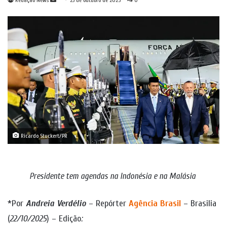
Redação News
23 de outubro de 2025
0
um
e-
mail
Ricardo Stuckert/PR
Presidente tem agendas na Indonésia e na Malásia
*Por
Andreia Verdélio
– Repórter
Agência Brasil
– Brasilia
(
22/10/2025
) – Edição
: