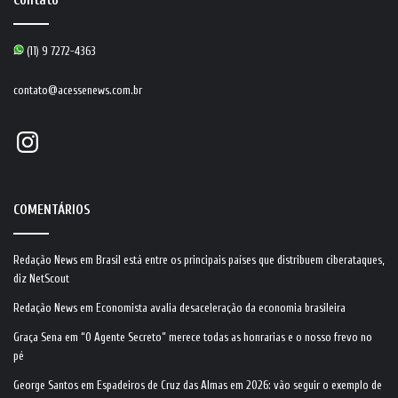
Contato
(11) 9 7272-4363
contato@acessenews.com.br
Instagram
COMENTÁRIOS
Redação News
em
Brasil está entre os principais países que distribuem ciberataques,
diz NetScout
Redação News
em
Economista avalia desaceleração da economia brasileira
Graça Sena
em
“O Agente Secreto” merece todas as honrarias e o nosso frevo no
pé
George Santos
em
Espadeiros de Cruz das Almas em 2026: vão seguir o exemplo de