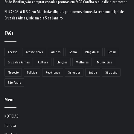
Sr do Bonfim, vão comprar espadas prontas em MG? Confira o que diz o promotor
ELIZANGELA D S C
em
Matrículas digitais para novos alunos da rede municipal de
Cruz das Almas, iniciam dia 5 de janeiro
TAGs
Acesse
Acesse News
Alunos
Bahia
Blog do JC
Brasil
Cruz das Almas
Cultura
Eleições
Mulheres
Municípios
Negócio
Política
Recôncavo
Salvador
Saúde
São João
São Paulo
Menu
NOTÍCIAS
Política