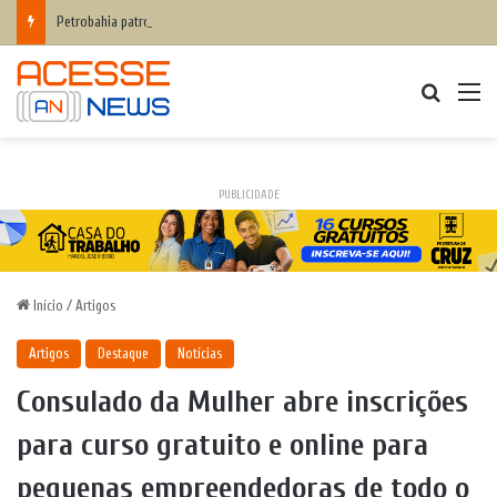
Petrobahia patrocina requalificação do Farol da Barra e reforça compromisso com a preservação do patrimônio
Procurar
M
PUBLICIDADE
Início
/
Artigos
Artigos
Destaque
Notícias
Consulado da Mulher abre inscrições
para curso gratuito e online para
pequenas empreendedoras de todo o