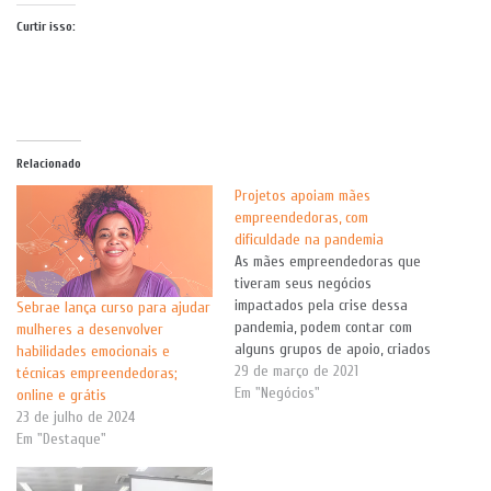
Curtir isso:
Relacionado
Projetos apoiam mães
empreendedoras, com
dificuldade na pandemia
As mães empreendedoras que
tiveram seus negócios
impactados pela crise dessa
Sebrae lança curso para ajudar
pandemia, podem contar com
mulheres a desenvolver
alguns grupos de apoio, criados
habilidades emocionais e
exclusivamente para auxiliá-las
29 de março de 2021
técnicas empreendedoras;
nesse momento difícil. São
Em "Negócios"
online e grátis
projetos que visam oferecer
23 de julho de 2024
ajudas, que vão, desde
Em "Destaque"
pequenos valores em dinheiro,
quanto a conectar seus