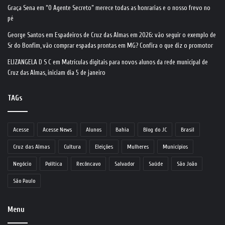
Graça Sena
em
“O Agente Secreto” merece todas as honrarias e o nosso frevo no
pé
George Santos
em
Espadeiros de Cruz das Almas em 2026: vão seguir o exemplo de
Sr do Bonfim, vão comprar espadas prontas em MG? Confira o que diz o promotor
ELIZANGELA D S C
em
Matrículas digitais para novos alunos da rede municipal de
Cruz das Almas, iniciam dia 5 de janeiro
TAGs
Acesse
Acesse News
Alunos
Bahia
Blog do JC
Brasil
Cruz das Almas
Cultura
Eleições
Mulheres
Municípios
Negócio
Política
Recôncavo
Salvador
Saúde
São João
São Paulo
Menu