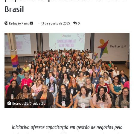
Brasil
Mande
Redação News
13 de agosto de 2025
0
um
e-
mail
Reprodução/Divulgação
Iniciativa oferece capacitação em gestão de negócios pelo