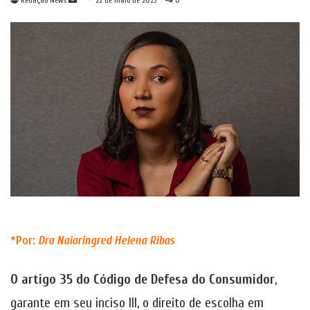
Redação News
22 de maio de 2023
0
um
e-
mail
*
Por:
Dra
Naiaringred Helena Ribas
O artigo 35
do Código de Defesa do Consumidor
,
garante em seu inciso III, o direito de escolha em