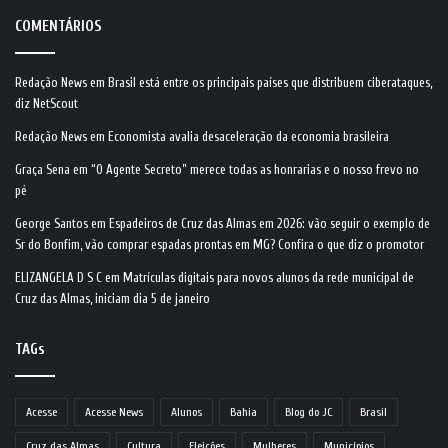
COMENTÁRIOS
Redação News
em
Brasil está entre os principais países que distribuem ciberataques,
diz NetScout
Redação News
em
Economista avalia desaceleração da economia brasileira
Graça Sena
em
“O Agente Secreto” merece todas as honrarias e o nosso frevo no
pé
George Santos
em
Espadeiros de Cruz das Almas em 2026: vão seguir o exemplo de
Sr do Bonfim, vão comprar espadas prontas em MG? Confira o que diz o promotor
ELIZANGELA D S C
em
Matrículas digitais para novos alunos da rede municipal de
Cruz das Almas, iniciam dia 5 de janeiro
TAGs
Acesse
Acesse News
Alunos
Bahia
Blog do JC
Brasil
Cruz das Almas
Cultura
Eleições
Mulheres
Municípios