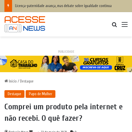
Licença-paternidade avança, mas debate sobre igualdade continua
Procurar
M
PUBLICIDADE
Início
/
Destaque
Destaque
Papo de Mulher
Comprei um produto pela internet e
não recebi. O quê fazer?
Mande