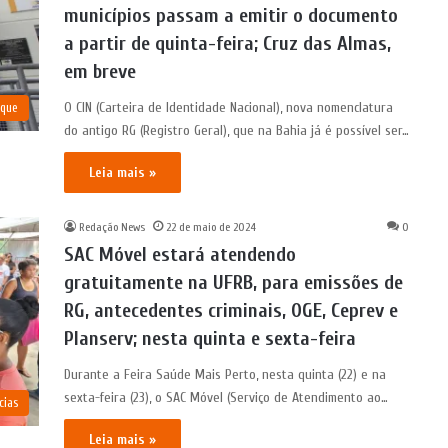
municípios passam a emitir o documento
a partir de quinta-feira; Cruz das Almas,
em breve
O CIN (Carteira de Identidade Nacional), nova nomenclatura
aque
do antigo RG (Registro Geral), que na Bahia já é possível ser…
Leia mais »
Redação News
22 de maio de 2024
0
SAC Móvel estará atendendo
gratuitamente na UFRB, para emissões de
RG, antecedentes criminais, OGE, Ceprev e
Planserv; nesta quinta e sexta-feira
Durante a Feira Saúde Mais Perto, nesta quinta (22) e na
sexta-feira (23), o SAC Móvel (Serviço de Atendimento ao…
cias
Leia mais »