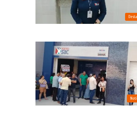
Dest
Notí