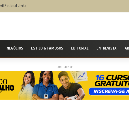
ivil Nacional alerta população para chegada do ciclone bomba ‘ventos superiores a 100 km
NEGÓCIOS
ESTILO & FAMOSOS
EDITORIAL
ENTREVISTA
AR
PUBLICIDADE