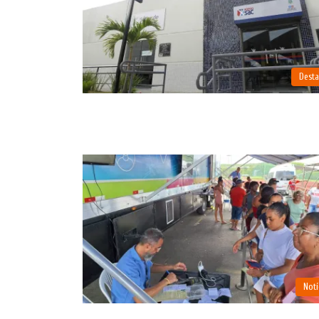
Dest
Notí