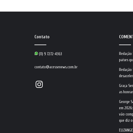
Contato
COMEN
Redação
(11) 9 7272-4363
países qu
contato@acessenews.com.br
Redação
desacele
Instagram
Graça Se
as honrar
George S
em 2026:
vão comp
que diz 
ELIZANGE