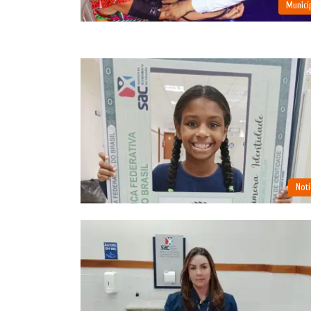
Municí
Notí