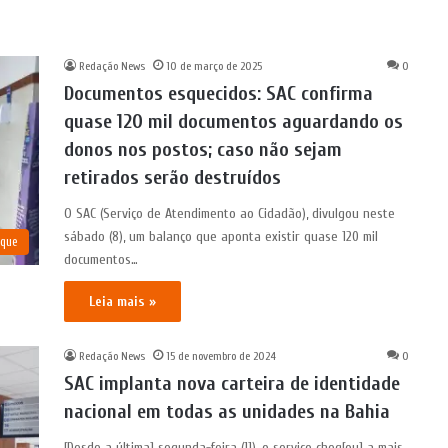
Redação News
10 de março de 2025
0
Documentos esquecidos: SAC confirma
quase 120 mil documentos aguardando os
donos nos postos; caso não sejam
retirados serão destruídos
O SAC (Serviço de Atendimento ao Cidadão), divulgou neste
sábado (8), um balanço que aponta existir quase 120 mil
aque
documentos…
Leia mais »
Redação News
15 de novembro de 2024
0
SAC implanta nova carteira de identidade
nacional em todas as unidades na Bahia
[Desde a última] segunda-feira (11), o serviço cheg[ou] a mais