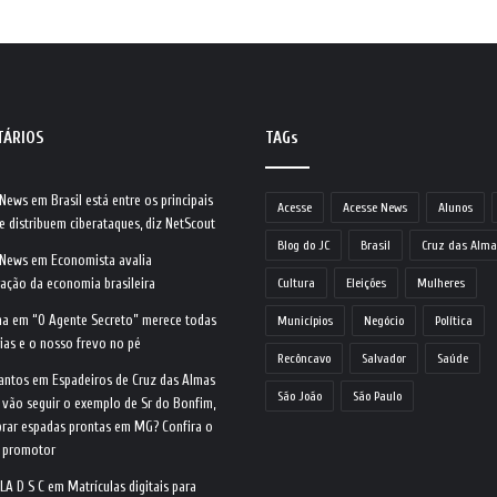
TÁRIOS
TAGs
 News
em
Brasil está entre os principais
Acesse
Acesse News
Alunos
e distribuem ciberataques, diz NetScout
Blog do JC
Brasil
Cruz das Alma
 News
em
Economista avalia
ração da economia brasileira
Cultura
Eleições
Mulheres
na
em
“O Agente Secreto” merece todas
Municípios
Negócio
Política
ias e o nosso frevo no pé
Recôncavo
Salvador
Saúde
antos
em
Espadeiros de Cruz das Almas
São João
São Paulo
 vão seguir o exemplo de Sr do Bonfim,
rar espadas prontas em MG? Confira o
o promotor
LA D S C
em
Matrículas digitais para