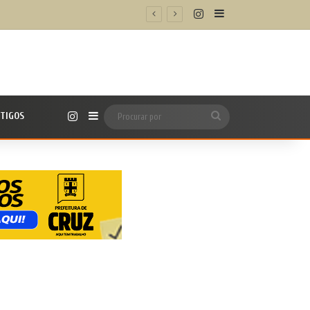
Instagram
Barra Lateral
/h’
Instagram
TIGOS
Barra Lateral
Procurar
por