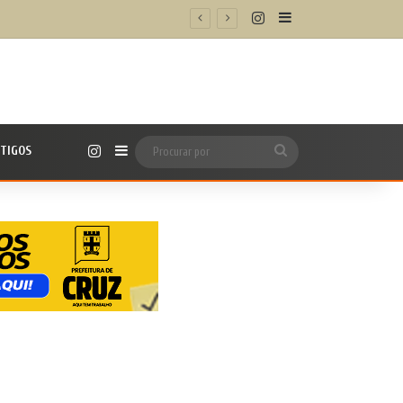
Instagram
Barra Lateral
o e proteger o coração
Instagram
TIGOS
Barra Lateral
Procurar
por