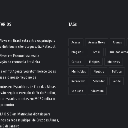
TÁRIOS
TAGs
 News
em
Brasil está entre os principais
Acesse
Acesse News
Alunos
e distribuem ciberataques, diz NetScout
Blog do JC
Brasil
Cruz das Alma
 News
em
Economista avalia
ração da economia brasileira
Cultura
Eleições
Mulheres
na
em
“O Agente Secreto” merece todas
Municípios
Negócio
Política
ias e o nosso frevo no pé
Recôncavo
Salvador
Saúde
antos
em
Espadeiros de Cruz das Almas
São João
São Paulo
 vão seguir o exemplo de Sr do Bonfim,
rar espadas prontas em MG? Confira o
o promotor
LA D S C
em
Matrículas digitais para
nos da rede municipal de Cruz das Almas,
ia 5 de janeiro