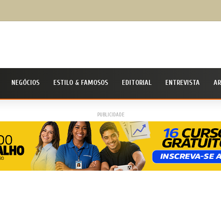
udanças hoje, mais saúde amanhã: como a alimentação ajuda a prevenir o colesterol alt
NEGÓCIOS
ESTILO & FAMOSOS
EDITORIAL
ENTREVISTA
AR
PUBLICIDADE