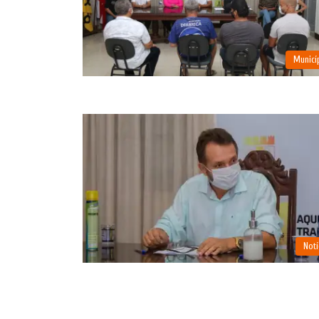
Municí
Notí