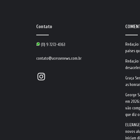
Contato
COMEN
Redação
(11) 9 7272-4363
países qu
contato@acessenews.com.br
Redação
desacele
Instagram
Graça Se
as honrar
George S
em 2026:
vão comp
que diz 
ELIZANGE
novos alu
iniciam d