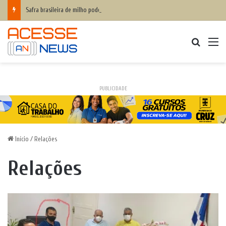
Safra brasileira de milho pode superar 140 milhões de toneladas
Procurar
M
PUBLICIDADE
Início
/
Relações
Relações