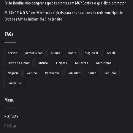
Sr do Bonfim, vão comprar espadas prontas em MG? Confira o que diz o promotor
ELIZANGELA D S C
em
Matrículas digitais para novos alunos da rede municipal de
Cruz das Almas, iniciam dia 5 de janeiro
TAGs
Acesse
Acesse News
Alunos
Bahia
Blog do JC
Brasil
Cruz das Almas
Cultura
Eleições
Mulheres
Municípios
Negócio
Política
Recôncavo
Salvador
Saúde
São João
São Paulo
Menu
NOTÍCIAS
Política