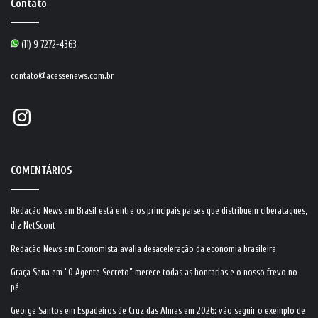
Contato
(11) 9 7272-4363
contato@acessenews.com.br
Instagram
COMENTÁRIOS
Redação News
em
Brasil está entre os principais países que distribuem ciberataques,
diz NetScout
Redação News
em
Economista avalia desaceleração da economia brasileira
Graça Sena
em
“O Agente Secreto” merece todas as honrarias e o nosso frevo no
pé
George Santos
em
Espadeiros de Cruz das Almas em 2026: vão seguir o exemplo de