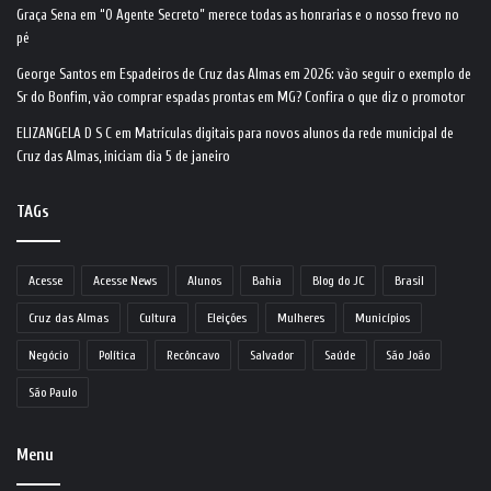
Graça Sena
em
“O Agente Secreto” merece todas as honrarias e o nosso frevo no
pé
George Santos
em
Espadeiros de Cruz das Almas em 2026: vão seguir o exemplo de
Sr do Bonfim, vão comprar espadas prontas em MG? Confira o que diz o promotor
ELIZANGELA D S C
em
Matrículas digitais para novos alunos da rede municipal de
Cruz das Almas, iniciam dia 5 de janeiro
TAGs
Acesse
Acesse News
Alunos
Bahia
Blog do JC
Brasil
Cruz das Almas
Cultura
Eleições
Mulheres
Municípios
Negócio
Política
Recôncavo
Salvador
Saúde
São João
São Paulo
Menu