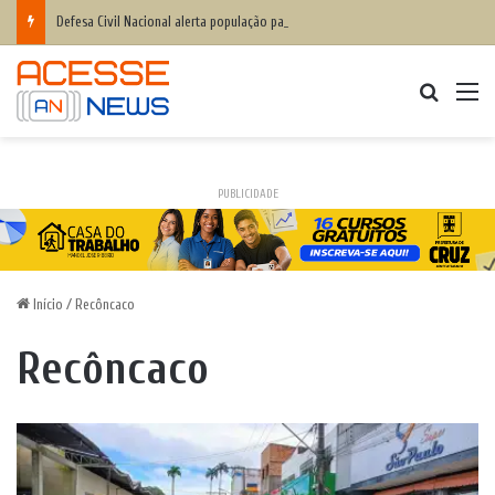
Defesa Civil Nacional alerta população para chegada do ciclone bomba ‘ventos superiores a 100 km/h’
Procurar
M
PUBLICIDADE
Início
/
Recôncaco
Recôncaco