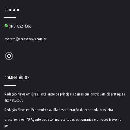
Contato
(11) 9 7272-4363
contato@acessenews.com.br
Instagram
COMENTÁRIOS
Redação News
em
Brasil está entre os principais países que distribuem ciberataques,
diz NetScout
Redação News
em
Economista avalia desaceleração da economia brasileira
Graça Sena
em
“O Agente Secreto” merece todas as honrarias e o nosso frevo no
pé