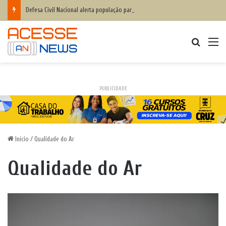
Defesa Civil Nacional alerta população para chegada do ciclone bomba ‘ventos superiores a 100 km/h’
Procurar
M
PUBLICIDADE
Início
/
Qualidade do Ar
Qualidade do Ar