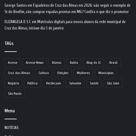
George Santos
em
Espadeiros de Cruz das Almas em 2026: vão seguir o exemplo de
Sr do Bonfim, vão comprar espadas prontas em MG? Confira o que diz o promotor
ELIZANGELA D S C
em
Matrículas digitais para novos alunos da rede municipal de
Cruz das Almas, iniciam dia 5 de janeiro
TAGs
Acesse
Acesse News
Alunos
Bahia
Blog do JC
Brasil
Cruz das Almas
Cultura
Eleições
Mulheres
Municípios
Negócio
Política
Recôncavo
Salvador
Saúde
São João
São Paulo
Menu
NOTÍCIAS