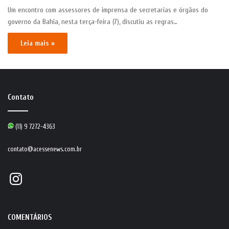
Um encontro com assessores de imprensa de secretarias e órgãos do
governo da Bahia, nesta terça-feira (7), discutiu as regras…
Leia mais »
Contato
(11) 9 7272-4363
contato@acessenews.com.br
Instagram
COMENTÁRIOS