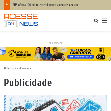
SUS oferta 100 mil teleatendimentos mensais em saúde mental para apostadores
Procurar
M
PUBLICIDADE
Início
/
Publicidade
Publicidade