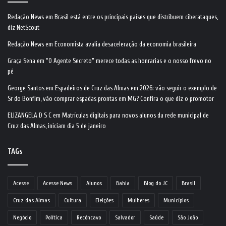
Redação News
em
Brasil está entre os principais países que distribuem ciberataques,
diz NetScout
Redação News
em
Economista avalia desaceleração da economia brasileira
Graça Sena
em
“O Agente Secreto” merece todas as honrarias e o nosso frevo no
pé
George Santos
em
Espadeiros de Cruz das Almas em 2026: vão seguir o exemplo de
Sr do Bonfim, vão comprar espadas prontas em MG? Confira o que diz o promotor
ELIZANGELA D S C
em
Matrículas digitais para novos alunos da rede municipal de
Cruz das Almas, iniciam dia 5 de janeiro
TAGs
Acesse
Acesse News
Alunos
Bahia
Blog do JC
Brasil
Cruz das Almas
Cultura
Eleições
Mulheres
Municípios
Negócio
Política
Recôncavo
Salvador
Saúde
São João