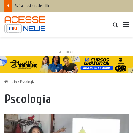
Safra brasileira de milho pode superar 140 milhões de toneladas
Procurar
M
PUBLICIDADE
Início
/
Pscologia
Pscologia