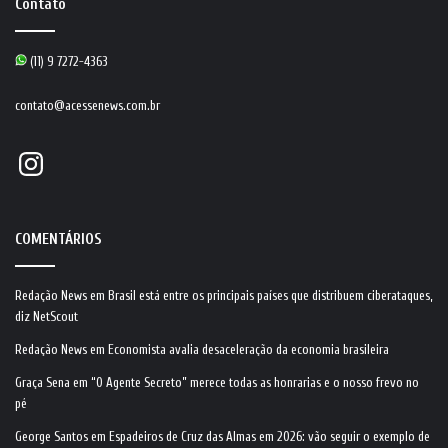
Contato
(11) 9 7272-4363
contato@acessenews.com.br
Instagram
COMENTÁRIOS
Redação News
em
Brasil está entre os principais países que distribuem ciberataques,
diz NetScout
Redação News
em
Economista avalia desaceleração da economia brasileira
Graça Sena
em
“O Agente Secreto” merece todas as honrarias e o nosso frevo no
pé
George Santos
em
Espadeiros de Cruz das Almas em 2026: vão seguir o exemplo de