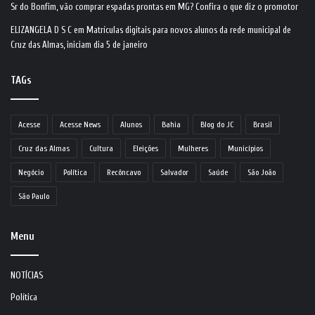
Sr do Bonfim, vão comprar espadas prontas em MG? Confira o que diz o promotor
ELIZANGELA D S C
em
Matrículas digitais para novos alunos da rede municipal de
Cruz das Almas, iniciam dia 5 de janeiro
TAGs
Acesse
Acesse News
Alunos
Bahia
Blog do JC
Brasil
Cruz das Almas
Cultura
Eleições
Mulheres
Municípios
Negócio
Política
Recôncavo
Salvador
Saúde
São João
São Paulo
Menu
NOTÍCIAS
Política