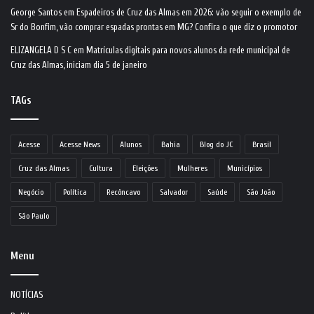
George Santos
em
Espadeiros de Cruz das Almas em 2026: vão seguir o exemplo de
Sr do Bonfim, vão comprar espadas prontas em MG? Confira o que diz o promotor
ELIZANGELA D S C
em
Matrículas digitais para novos alunos da rede municipal de
Cruz das Almas, iniciam dia 5 de janeiro
TAGs
Acesse
Acesse News
Alunos
Bahia
Blog do JC
Brasil
Cruz das Almas
Cultura
Eleições
Mulheres
Municípios
Negócio
Política
Recôncavo
Salvador
Saúde
São João
São Paulo
Menu
NOTÍCIAS