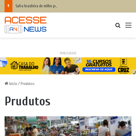
Safra brasileira de milho pode superar 140 milhões de toneladas
Procurar
M
PUBLICIDADE
Início
/
Prudutos
Prudutos