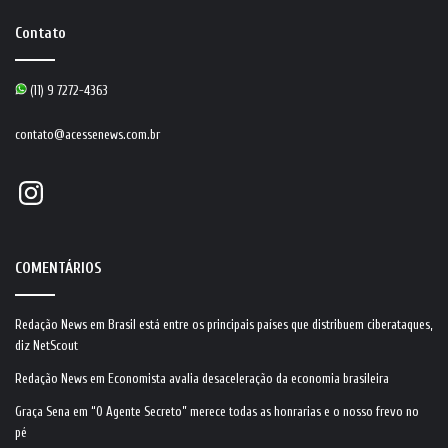
Contato
(11) 9 7272-4363
contato@acessenews.com.br
Instagram
COMENTÁRIOS
Redação News
em
Brasil está entre os principais países que distribuem ciberataques,
diz NetScout
Redação News
em
Economista avalia desaceleração da economia brasileira
Graça Sena
em
“O Agente Secreto” merece todas as honrarias e o nosso frevo no
pé