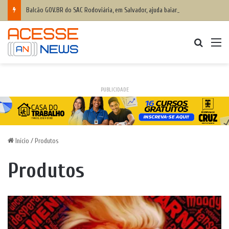
Balcão GOV.BR do SAC Rodoviária, em Salvador, ajuda baianos com dificuldades de acesso a serviços digitais
Procurar
M
PUBLICIDADE
Início
/
Produtos
Produtos