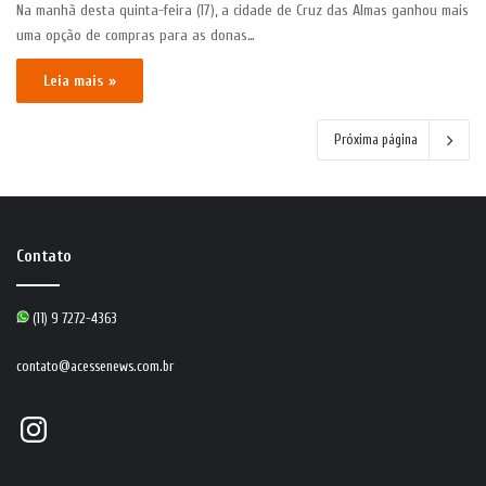
Na manhã desta quinta-feira (17), a cidade de Cruz das Almas ganhou mais
uma opção de compras para as donas…
Leia mais »
Próxima página
Contato
(11) 9 7272-4363
contato@acessenews.com.br
Instagram