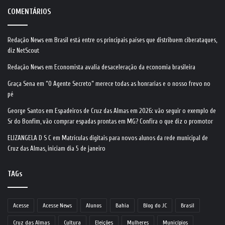
COMENTÁRIOS
Redação News
em
Brasil está entre os principais países que distribuem ciberataques,
diz NetScout
Redação News
em
Economista avalia desaceleração da economia brasileira
Graça Sena
em
“O Agente Secreto” merece todas as honrarias e o nosso frevo no
pé
George Santos
em
Espadeiros de Cruz das Almas em 2026: vão seguir o exemplo de
Sr do Bonfim, vão comprar espadas prontas em MG? Confira o que diz o promotor
ELIZANGELA D S C
em
Matrículas digitais para novos alunos da rede municipal de
Cruz das Almas, iniciam dia 5 de janeiro
TAGs
Acesse
Acesse News
Alunos
Bahia
Blog do JC
Brasil
Cruz das Almas
Cultura
Eleições
Mulheres
Municípios