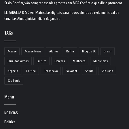
Sr do Bonfim, vão comprar espadas prontas em MG? Confira o que diz o promotor
ELIZANGELA D S C
em
Matrículas digitais para novos alunos da rede municipal de
Cruz das Almas, iniciam dia 5 de janeiro
TAGs
Acesse
Acesse News
Alunos
Bahia
Blog do JC
Brasil
Cruz das Almas
Cultura
Eleições
Mulheres
Municípios
Negócio
Política
Recôncavo
Salvador
Saúde
São João
São Paulo
Menu
NOTÍCIAS
Política