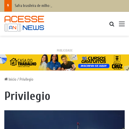
Safra brasileira de milho pode superar 140 milhões de toneladas
Procurar
M
PUBLICIDADE
Início
/
Privilegio
Privilegio