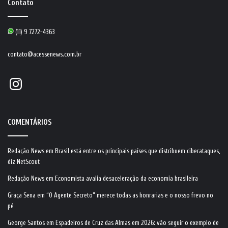
Contato
(11) 9 7272-4363
contato@acessenews.com.br
Instagram
COMENTÁRIOS
Redação News
em
Brasil está entre os principais países que distribuem ciberataques,
diz NetScout
Redação News
em
Economista avalia desaceleração da economia brasileira
Graça Sena
em
“O Agente Secreto” merece todas as honrarias e o nosso frevo no
pé
George Santos
em
Espadeiros de Cruz das Almas em 2026: vão seguir o exemplo de