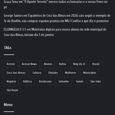
Graça Sena
em
“O Agente Secreto” merece todas as honrarias e o nosso frevo no
pé
George Santos
em
Espadeiros de Cruz das Almas em 2026: vão seguir o exemplo de
Sr do Bonfim, vão comprar espadas prontas em MG? Confira o que diz o promotor
ELIZANGELA D S C
em
Matrículas digitais para novos alunos da rede municipal de
Cruz das Almas, iniciam dia 5 de janeiro
TAGs
Acesse
Acesse News
Alunos
Bahia
Blog do JC
Brasil
Cruz das Almas
Cultura
Eleições
Mulheres
Municípios
Negócio
Política
Recôncavo
Salvador
Saúde
São João
São Paulo
Menu