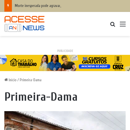
Morte inesperada pode agravar desequilíbrio financeiro das famílias
Procurar
M
PUBLICIDADE
Início
/
Primeira-Dama
Primeira-Dama