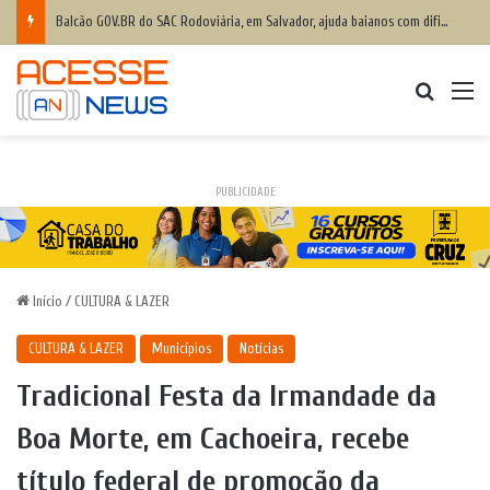
Balcão GOV.BR do SAC Rodoviária, em Salvador, ajuda baianos com dificuldades de acesso a serviços digitais
Procurar
M
PUBLICIDADE
Início
/
CULTURA & LAZER
CULTURA & LAZER
Municípios
Notícias
Tradicional Festa da Irmandade da
Boa Morte, em Cachoeira, recebe
título federal de promoção da