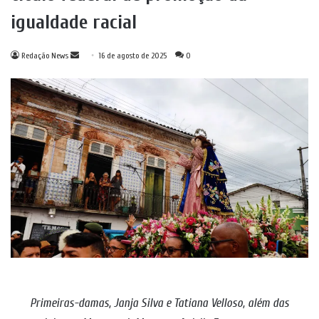
igualdade racial
Mande
Redação News
16 de agosto de 2025
0
um
e-
mail
Primeiras-damas, Janja Silva e Tatiana Velloso, além das