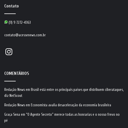
Contato
(11) 9 7272-4363
contato@acessenews.com.br
Instagram
COMENTÁRIOS
Redação News
em
Brasil está entre os principais países que distribuem ciberataques,
diz NetScout
Redação News
em
Economista avalia desaceleração da economia brasileira
Graça Sena
em
“O Agente Secreto” merece todas as honrarias e o nosso frevo no
pé