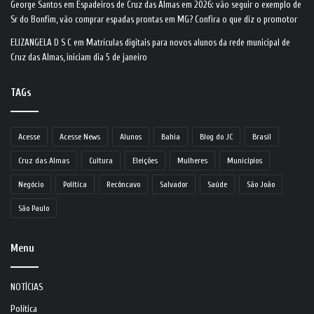
George Santos
em
Espadeiros de Cruz das Almas em 2026: vão seguir o exemplo de
Sr do Bonfim, vão comprar espadas prontas em MG? Confira o que diz o promotor
ELIZANGELA D S C
em
Matrículas digitais para novos alunos da rede municipal de
Cruz das Almas, iniciam dia 5 de janeiro
TAGs
Acesse
Acesse News
Alunos
Bahia
Blog do JC
Brasil
Cruz das Almas
Cultura
Eleições
Mulheres
Municípios
Negócio
Política
Recôncavo
Salvador
Saúde
São João
São Paulo
Menu
NOTÍCIAS
Política