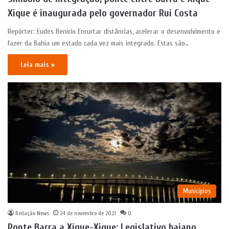
Xique é inaugurada pelo governador Rui Costa
Repórter: Eudes Benício Encurtar distâncias, acelerar o desenvolvimento e
fazer da Bahia um estado cada vez mais integrado. Estas são…
Leia mais »
Municípios
Redação News
24 de novembro de 2021
0
Ponte Barra a Xique-Xique: Legislativo baiano