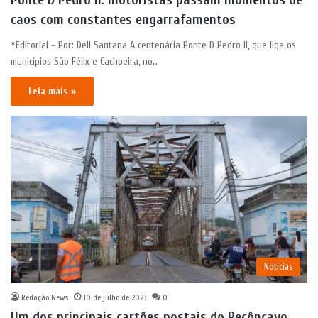
caos com constantes engarrafamentos
*Editorial – Por: Dell Santana A centenária Ponte D Pedro II, que liga os
municípios São Félix e Cachoeira, no…
Leia mais »
Notícias
Redação News
10 de julho de 2023
0
Um dos principais cartões postais do Recôncavo