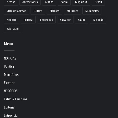
Acesse
Acesse News
Alunos
Bahia
Blog do JC
Brasil
Cruz das Almas
Cultura
Eleições
Mulheres
Municípios
Negócio
Política
Recôncavo
Salvador
Saúde
São João
São Paulo
Menu
NOTÍCIAS
Política
Municípios
Exterior
NEGÓCIOS
Estilo & Famosos
Editorial
Entrevista