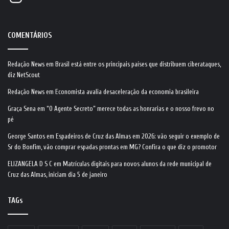
COMENTÁRIOS
Redação News
em
Brasil está entre os principais países que distribuem ciberataques,
diz NetScout
Redação News
em
Economista avalia desaceleração da economia brasileira
Graça Sena
em
“O Agente Secreto” merece todas as honrarias e o nosso frevo no
pé
George Santos
em
Espadeiros de Cruz das Almas em 2026: vão seguir o exemplo de
Sr do Bonfim, vão comprar espadas prontas em MG? Confira o que diz o promotor
ELIZANGELA D S C
em
Matrículas digitais para novos alunos da rede municipal de
Cruz das Almas, iniciam dia 5 de janeiro
TAGs