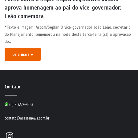
aprova homenagem ao pai do vice-governador;
Leão comemora
*Texto e Imagem: Ascom/Seplan O vice-governador João Leão, secretário
do Planejamento, comemorou na noite desta terça-feira (23) a aprovação
do…
Leia mais »
Contato
(11) 9 7272-4363
contato@acessenews.com.br
Instagram