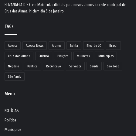
ELIZANGELA D S C
em
Matrículas digitais para novos alunos da rede municipal de
Cruz das Almas, iniciam dia 5 de janeiro
TAGs
Acesse
Acesse News
Alunos
Bahia
Blog do JC
Brasil
Cruz das Almas
Cultura
Eleições
Mulheres
Municípios
Negócio
Política
Recôncavo
Salvador
Saúde
São João
São Paulo
Menu
NOTÍCIAS
Política
Municípios