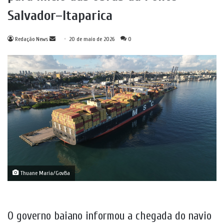
Salvador–Itaparica
Mande
Redação News
20 de maio de 2026
0
um
e-
mail
Thuane Maria/GovBa
O governo baiano informou a chegada do navio