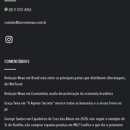
(11) 9 7272-4363
contato@acessenews.com.br
Instagram
COMENTÁRIOS
Redação News
em
Brasil está entre os principais países que distribuem ciberataques,
diz NetScout
Redação News
em
Economista avalia desaceleração da economia brasileira
Graça Sena
em
“O Agente Secreto” merece todas as honrarias e o nosso frevo no
pé
George Santos
em
Espadeiros de Cruz das Almas em 2026: vão seguir o exemplo de
Sr do Bonfim, vão comprar espadas prontas em MG? Confira o que diz o promotor