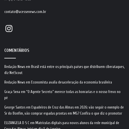
contato@acessenews.com.br
Instagram
COMENTÁRIOS
Redação News
em
Brasil está entre os principais países que distribuem ciberataques,
diz NetScout
Redação News
em
Economista avalia desaceleração da economia brasileira
Graça Sena
em
“O Agente Secreto” merece todas as honrarias e o nosso frevo no
pé
George Santos
em
Espadeiros de Cruz das Almas em 2026: vão seguir o exemplo de
Sr do Bonfim, vão comprar espadas prontas em MG? Confira o que diz o promotor
ELIZANGELA D S C
em
Matrículas digitais para novos alunos da rede municipal de
Cruz das Almas, iniciam dia 5 de janeiro