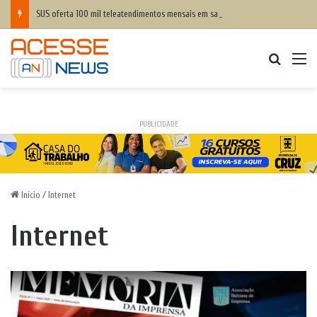
SUS oferta 100 mil teleatendimentos mensais em saúde mental para apostadores
Procurar
M
PUBLICIDADE
Início
/
Internet
Internet