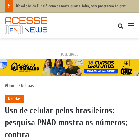
Casa do Trabalho de Cruz das Almas anuncia cursos grátis para quem deseja entrar no mercado de trabalho ou empreender; inscrições abertas
Procurar
M
PUBLICIDADE
Início
/
Notícias
Notícias
Uso de celular pelos brasileiros:
pesquisa PNAD mostra os números;
confira