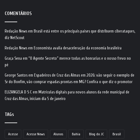
COMENTÁRIOS
Redação News
em
Brasil está entre os principais países que distribuem ciberataques,
diz NetScout
Redação News
em
Economista avalia desaceleração da economia brasileira
Graça Sena
em
“O Agente Secreto” merece todas as honrarias e o nosso frevo no
pé
George Santos
em
Espadeiros de Cruz das Almas em 2026: vão seguir o exemplo de
Sr do Bonfim, vão comprar espadas prontas em MG? Confira o que diz o promotor
ELIZANGELA D S C
em
Matrículas digitais para novos alunos da rede municipal de
Cruz das Almas, iniciam dia 5 de janeiro
TAGs
Acesse
Acesse News
Alunos
Bahia
Blog do JC
Brasil