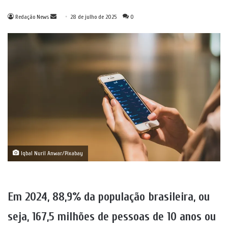
Mande
Redação News
28 de julho de 2025
0
um
e-
mail
Iqbal Nuril Anwar/Pixabay
Em 2024, 88,9% da população brasileira, ou
seja, 167,5 milhões de pessoas de 10 anos ou